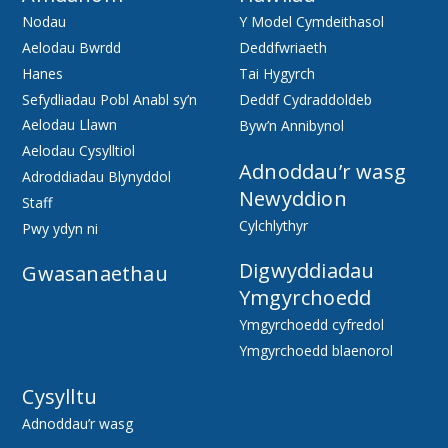
Nodau
Y Model Cymdeithasol
Aelodau Bwrdd
Deddfwriaeth
Hanes
Tai Hygyrch
Sefydliadau Pobl Anabl sy’n
Deddf Cydraddoldeb
Aelodau Llawn
Byw’n Annibynol
Aelodau Cysylltiol
Adnoddau’r wasg
Adroddiadau Blynyddol
Newyddion
Staff
Cylchlythyr
Pwy ydyn ni
Digwyddiadau
Gwasanaethau
Ymgyrchoedd
Ymgyrchoedd cyfredol
Ymgyrchoedd blaenorol
Cysylltu
Adnoddau’r wasg