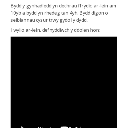
Bydd y gynhadledd yn dechrau ffrydio ar-lein am
10yb a bydd yn rhedeg tan 4yh. Bydd digon o
seibiannau cysur trwy gydol y dydd,
I wylio ar-lein, defnyddiwch y ddolen hon: