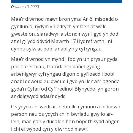
October 13, 2023
Mae’r diwrnod mawr bron yma! Ar ôl misoedd o
gynllunio, rydym yn edrych ymlaen at weld
gwesteion, siaradwyr a stondinwyr i gyd yn dod
at ei gilydd ddydd Mawrth 17 Hydref wrth i ni
dynnu sylw at bobl anabl yn y cyfryngau.
Mae’r diwrnod yn mynd i fod yn un prysur gyda
phrif areithiau, trafodaeth banel gydag
arbenigwyr cyfryngau digon o gyfloedd i bobl
anabl ddweud eu dweud i gyd yn llenwi’r agenda
gyda’n Cyfarfod Cyffredinol Blynyddol yn goron
ar ddigwyddiadau’r dydd.
Os ydych chi wedi archebu lle i ymuno â ni mewn
person neu os ydych chi’n bwriadu gwylio ar-
lein, mae gan y dudalen hon bopeth sydd angen
i chi ei wybod cyn y diwrnod mawr.