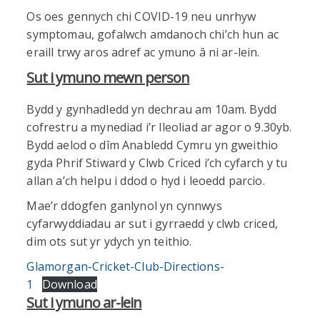
Os oes gennych chi COVID-19 neu unrhyw
symptomau, gofalwch amdanoch chi’ch hun ac
eraill trwy aros adref ac ymuno â ni ar-lein.
Sut i ymuno mewn person
Bydd y gynhadledd yn dechrau am 10am. Bydd
cofrestru a mynediad i’r lleoliad ar agor o 9.30yb.
Bydd aelod o dîm Anabledd Cymru yn gweithio
gyda Phrif Stiward y Clwb Criced i’ch cyfarch y tu
allan a’ch helpu i ddod o hyd i leoedd parcio.
Mae’r ddogfen ganlynol yn cynnwys
cyfarwyddiadau ar sut i gyrraedd y clwb criced,
dim ots sut yr ydych yn teithio.
Glamorgan-Cricket-Club-Directions-
1
Download
Sut i ymuno ar-lein