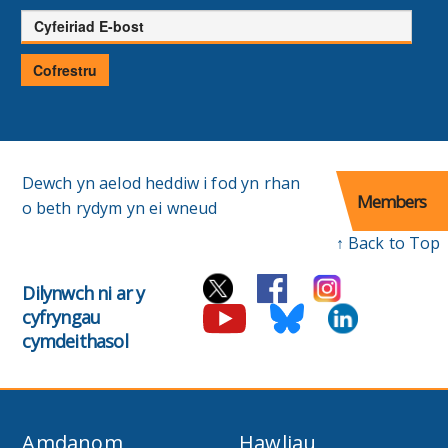
Cyfeiriad
E-
bost
Cofrestru
Dewch yn aelod heddiw i fod yn rhan
Members
o beth rydym yn ei wneud
↑ Back to Top
Dilynwch ni ar y
cyfryngau
cymdeithasol
Amdanom
Hawliau