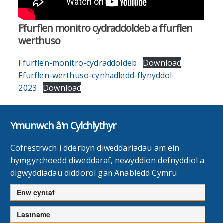
Ffurflen monitro cydraddoldeb a ffurflen
werthuso
Ffurflen-monitro-cydraddoldeb
Download
Ffurflen-werthuso-cynhadledd-flynyddol-
2023
Download
Ymunwch â'n Cylchlythyr
Cofrestrwch i dderbyn diweddariadau am ein
hymgyrchoedd diweddaraf, newyddion defnyddiol a
digwyddiadau diddorol gan Anabledd Cymru
Enw
cyntaf
Cyfenw