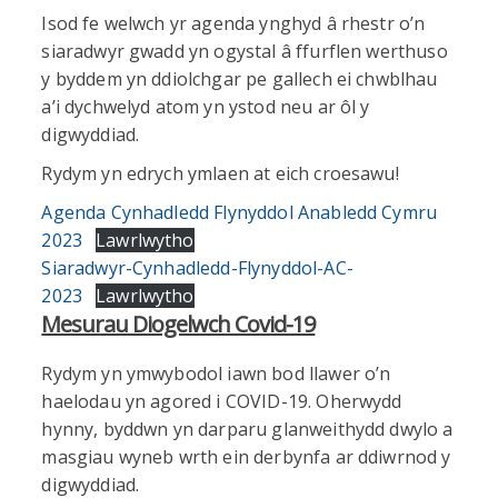
Isod fe welwch yr agenda ynghyd â rhestr o’n
siaradwyr gwadd yn ogystal â ffurflen werthuso
y byddem yn ddiolchgar pe gallech ei chwblhau
a’i dychwelyd atom yn ystod neu ar ôl y
digwyddiad.
Rydym yn edrych ymlaen at eich croesawu!
Agenda Cynhadledd Flynyddol Anabledd Cymru
2023
Lawrlwytho
Siaradwyr-Cynhadledd-Flynyddol-AC-
2023
Lawrlwytho
Mesurau Diogelwch Covid-19
Rydym yn ymwybodol iawn bod llawer o’n
haelodau yn agored i COVID-19. Oherwydd
hynny, byddwn yn darparu glanweithydd dwylo a
masgiau wyneb wrth ein derbynfa ar ddiwrnod y
digwyddiad.