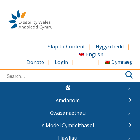
Skip
to
content
Skip to Content
Hygyrchedd
English
Cymraeg
Donate
Login
Search
for:
Amdanom
Gwasanaethau
Y Model Cymdeithasol
Hawliau