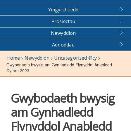
Ymgyrchoedd
Prosiectau
Newyddion
Adnoddau
Home
Newyddion
Uncategorized @cy
>
>
>
Gwybodaeth bwysig am Gynhadledd Flynyddol Anabledd
Cymru 2023
Gwybodaeth bwysig
am Gynhadledd
Flynyddol Anabledd