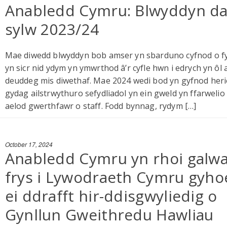
Anabledd Cymru: Blwyddyn d
sylw 2023/24
Mae diwedd blwyddyn bob amser yn sbarduno cyfnod o fy
yn sicr nid ydym yn ymwrthod â’r cyfle hwn i edrych yn ôl 
deuddeg mis diwethaf. Mae 2024 wedi bod yn gyfnod herio
gydag ailstrwythuro sefydliadol yn ein gweld yn ffarwelio
aelod gwerthfawr o staff. Fodd bynnag, rydym […]
October 17, 2024
Anabledd Cymru yn rhoi galw
frys i Lywodraeth Cymru gyho
ei ddrafft hir-ddisgwyliedig o
Gynllun Gweithredu Hawliau