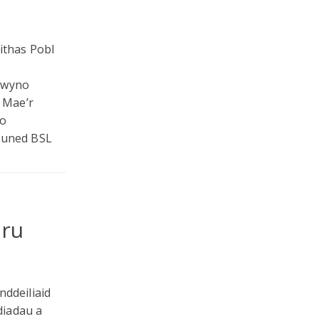
ithas Pobl
flwyno
 Mae’r
do
ymuned BSL
mru
nddeiliaid
diadau a