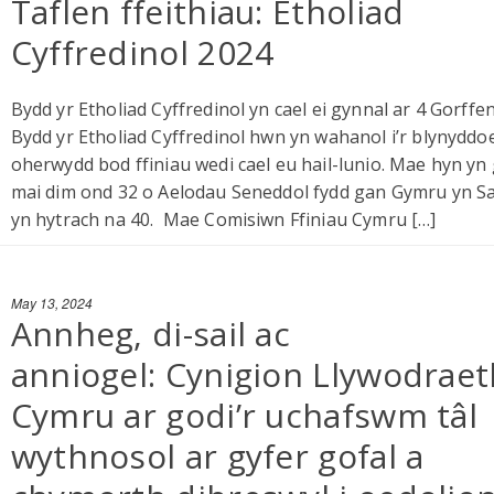
Taflen ffeithiau: Etholiad
Cyffredinol 2024
Bydd yr Etholiad Cyffredinol yn cael ei gynnal ar 4 Gorff
Bydd yr Etholiad Cyffredinol hwn yn wahanol i’r blynyddo
oherwydd bod ffiniau wedi cael eu hail-lunio. Mae hyn yn
mai dim ond 32 o Aelodau Seneddol fydd gan Gymru yn Sa
yn hytrach na 40. Mae Comisiwn Ffiniau Cymru […]
May 13, 2024
Annheg, di-sail ac
anniogel: Cynigion Llywodraet
Cymru ar godi’r uchafswm tâl
wythnosol ar gyfer gofal a