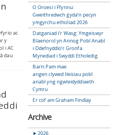
an
O Oroesi i Ffynnu:
Gweithredwch gyda’n pecyn
ymgyrchu etholiad 2026
fyrio ac
Datganiad i’r Wasg: Ymgeiswyr
ar y
Blaenorol yn Annog Pobl Anabl
l i AC
i Ddefnyddio’r Gronfa
 â dau
Mynediad i Swyddi Etholedig
Barn: Pam mae
angen clywed lleisiau pobl
anabl yng ngwleidyddiaeth
Cymru
ad
Er cof am Graham Findlay
eddi
Archive
►
2026