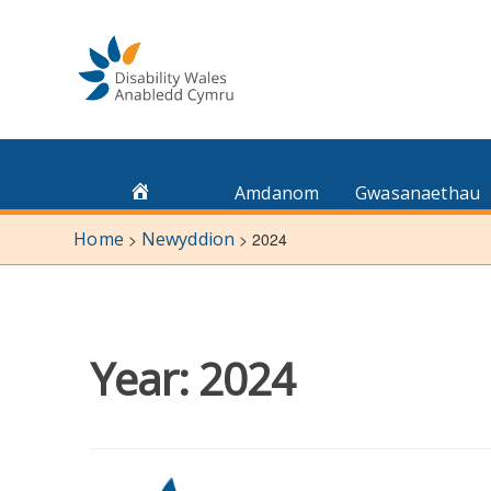
Skip
to
content
Amdanom
Gwasanaethau
Home
Newyddion
>
>
2024
Year:
2024