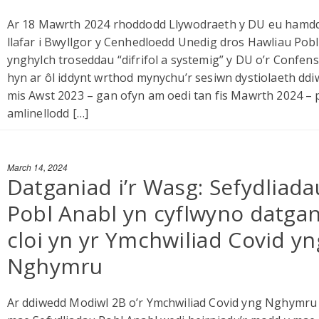
Ar 18 Mawrth 2024 rhoddodd Llywodraeth y DU eu hamdd
llafar i Bwyllgor y Cenhedloedd Unedig dros Hawliau Pob
ynghylch troseddau “difrifol a systemig” y DU o’r Confen
hyn ar ôl iddynt wrthod mynychu’r sesiwn dystiolaeth dd
mis Awst 2023 – gan ofyn am oedi tan fis Mawrth 2024 –
amlinellodd […]
March 14, 2024
Datganiad i’r Wasg: Sefydliada
Pobl Anabl yn cyflwyno datga
cloi yn yr Ymchwiliad Covid yn
Nghymru
Ar ddiwedd Modiwl 2B o’r Ymchwiliad Covid yng Nghymru