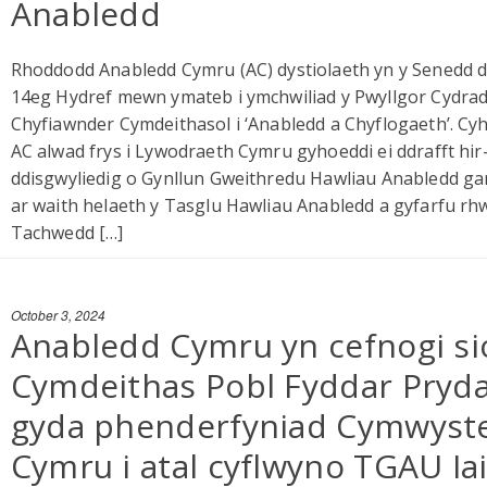
Anabledd
Rhoddodd Anabledd Cymru (AC) dystiolaeth yn y Senedd 
14eg Hydref mewn ymateb i ymchwiliad y Pwyllgor Cydra
Chyfiawnder Cymdeithasol i ‘Anabledd a Chyflogaeth’. C
AC alwad frys i Lywodraeth Cymru gyhoeddi ei ddrafft hir
ddisgwyliedig o Gynllun Gweithredu Hawliau Anabledd g
ar waith helaeth y Tasglu Hawliau Anabledd a gyfarfu r
Tachwedd […]
October 3, 2024
Anabledd Cymru yn cefnogi s
Cymdeithas Pobl Fyddar Pryd
gyda phenderfyniad Cymwyst
Cymru i atal cyflwyno TGAU Ia