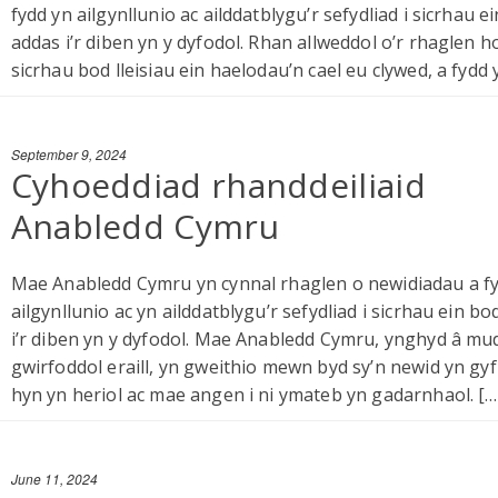
fydd yn ailgynllunio ac ailddatblygu’r sefydliad i sicrhau e
addas i’r diben yn y dyfodol. Rhan allweddol o’r rhaglen 
sicrhau bod lleisiau ein haelodau’n cael eu clywed, a fydd 
September 9, 2024
Cyhoeddiad rhanddeiliaid
Anabledd Cymru
Mae Anabledd Cymru yn cynnal rhaglen o newidiadau a f
ailgynllunio ac yn ailddatblygu’r sefydliad i sicrhau ein b
i’r diben yn y dyfodol. Mae Anabledd Cymru, ynghyd â mu
gwirfoddol eraill, yn gweithio mewn byd sy’n newid yn gy
hyn yn heriol ac mae angen i ni ymateb yn gadarnhaol. […
June 11, 2024