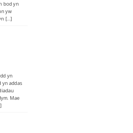
in bod yn
hon yw
yn […]
ydd yn
od yn addas
diadau
flym. Mae
]