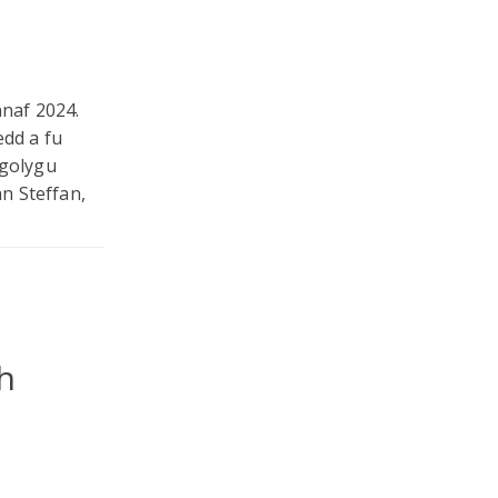
ennaf 2024.
edd a fu
 golygu
n Steffan,
h