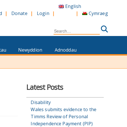
English
Cymraeg
d
Donate
Login
Search
for:
tau
Newyddion
Adnoddau
Latest Posts
Disability
Wales submits evidence to the
Timms Review of Personal
Independence Payment (PIP)