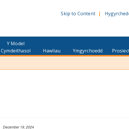
Skip to Content
Hygyrched
Y Model
Cymdeithasol
Hawliau
Ymgyrchoedd
Prosiec
December 19, 2024