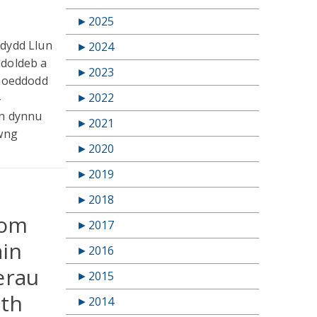
►
2025
ddydd Llun
►
2024
ddoldeb a
►
2023
yhoeddodd
►
2022
-
an dynnu
►
2021
hwng
►
2020
►
2019
►
2018
iom
►
2017
ain
►
2016
erau
►
2015
ith
►
2014