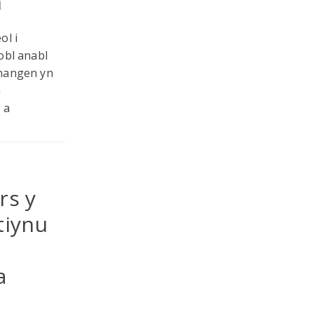
n
ol i
obl anabl
 hangen yn
n
 a
rs y
tiynu
a