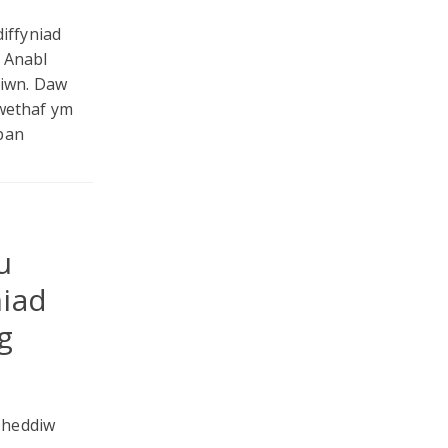
iffyniad
l Anabl
siwn. Daw
iwethaf ym
 pan
u
niad
g
 heddiw