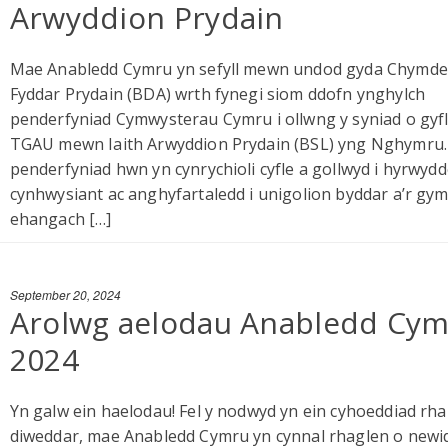
Arwyddion Prydain
Mae Anabledd Cymru yn sefyll mewn undod gyda Chymde
Fyddar Prydain (BDA) wrth fynegi siom ddofn ynghylch
penderfyniad Cymwysterau Cymru i ollwng y syniad o gy
TGAU mewn Iaith Arwyddion Prydain (BSL) yng Nghymru.
penderfyniad hwn yn cynrychioli cyfle a gollwyd i hyrwyd
cynhwysiant ac anghyfartaledd i unigolion byddar a’r g
ehangach […]
September 20, 2024
Arolwg aelodau Anabledd Cy
2024
Yn galw ein haelodau! Fel y nodwyd yn ein cyhoeddiad rha
diweddar, mae Anabledd Cymru yn cynnal rhaglen o newi