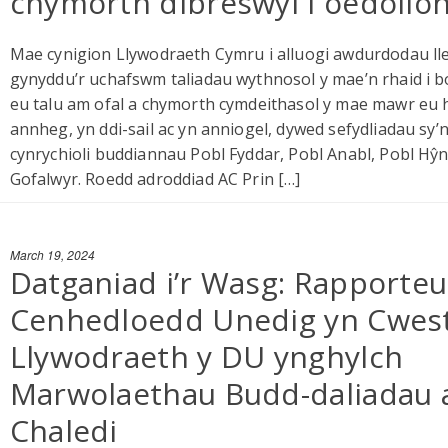
chymorth dibreswyl i oedolio
Mae cynigion Llywodraeth Cymru i alluogi awdurdodau lle
gynyddu’r uchafswm taliadau wythnosol y mae’n rhaid i b
eu talu am ofal a chymorth cymdeithasol y mae mawr eu
annheg, yn ddi-sail ac yn anniogel, dywed sefydliadau sy’
cynrychioli buddiannau Pobl Fyddar, Pobl Anabl, Pobl Hŷn
Gofalwyr. Roedd adroddiad AC Prin […]
March 19, 2024
Datganiad i’r Wasg: Rapporteu
Cenhedloedd Unedig yn Cwes
Llywodraeth y DU ynghylch
Marwolaethau Budd-daliadau 
Chaledi