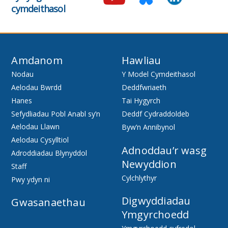
cymdeithasol
Amdanom
Hawliau
Nodau
Y Model Cymdeithasol
Aelodau Bwrdd
Deddfwriaeth
Hanes
Tai Hygyrch
Sefydliadau Pobl Anabl sy’n
Deddf Cydraddoldeb
Aelodau Llawn
Byw’n Annibynol
Aelodau Cysylltiol
Adnoddau’r wasg
Adroddiadau Blynyddol
Newyddion
Staff
Cylchlythyr
Pwy ydyn ni
Digwyddiadau
Gwasanaethau
Ymgyrchoedd