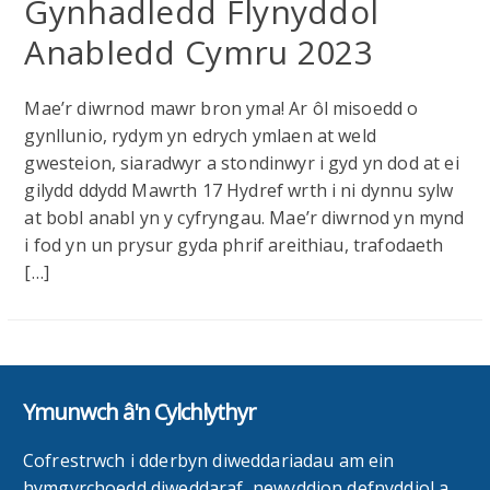
Gynhadledd Flynyddol
Anabledd Cymru 2023
Mae’r diwrnod mawr bron yma! Ar ôl misoedd o
gynllunio, rydym yn edrych ymlaen at weld
gwesteion, siaradwyr a stondinwyr i gyd yn dod at ei
gilydd ddydd Mawrth 17 Hydref wrth i ni dynnu sylw
at bobl anabl yn y cyfryngau. Mae’r diwrnod yn mynd
i fod yn un prysur gyda phrif areithiau, trafodaeth
[…]
Ymunwch â'n Cylchlythyr
Cofrestrwch i dderbyn diweddariadau am ein
hymgyrchoedd diweddaraf, newyddion defnyddiol a