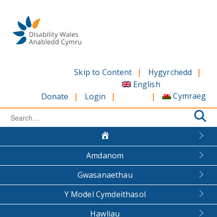
Skip
to
content
Skip to Content
Hygyrchedd
English
Cymraeg
Donate
Login
Search
for:
Amdanom
Gwasanaethau
Y Model Cymdeithasol
Hawliau