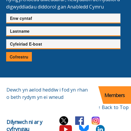
digwyddiadau diddorol gan Anabledd Cymru
Enw
cyntaf
Cyfenw
Cyfeiriad
E-
bost
Cofrestru
Dewch yn aelod heddiw i fod yn rhan
Members
o beth rydym yn ei wneud
↑ Back to Top
Dilynwch ni ar y
cyfryngau