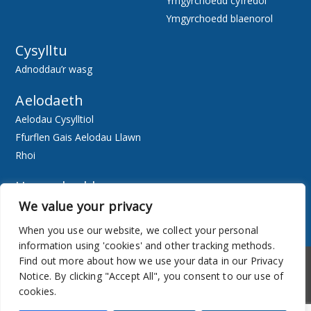
Ymgyrchoedd cyfredol
Ymgyrchoedd blaenorol
Cysylltu
Adnoddau’r wasg
Aelodaeth
Aelodau Cysylltiol
Ffurflen Gais Aelodau Llawn
Rhoi
Hygyrchedd
We value your privacy
Ewch Ar-lein
Adnoddau
When you use our website, we collect your personal
information using 'cookies' and other tracking methods.
Hygyrchedd
Cylchlythyr
Find out more about how we use your data in our Privacy
Notice. By clicking "Accept All", you consent to our use of
cookies.