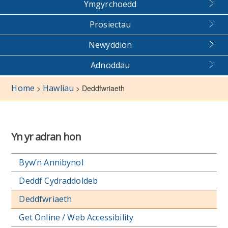
Ymgyrchoedd
Prosiectau
Newyddion
Adnoddau
Home
Hawliau
>
>
Deddfwriaeth
Yn yr adran hon
Byw’n Annibynol
Deddf Cydraddoldeb
Deddfwriaeth
Get Online / Web Accessibility