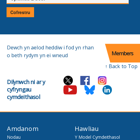
E-
bost
Cofrestru
Dewch yn aelod heddiw i fod yn rhan
Members
o beth rydym yn ei wneud
↑ Back to Top
Dilynwch ni ar y
cyfryngau
cymdeithasol
Amdanom
Hawliau
Nodau
Y Model Cymdeithasol