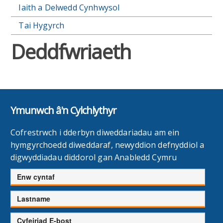
Iaith a Delwedd Cynhwysol
Tai Hygyrch
Deddfwriaeth
Ymunwch â'n Cylchlythyr
Cofrestrwch i dderbyn diweddariadau am ein
hymgyrchoedd diweddaraf, newyddion defnyddiol a
digwyddiadau diddorol gan Anabledd Cymru
Enw
cyntaf
Cyfenw
Cyfeiriad