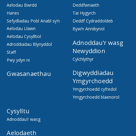
Aelodau Bwrdd
Deddfwriaeth
Hanes
Tai Hygyrch
Sefydliadau Pobl Anabl sy’n
Deddf Cydraddoldeb
Aelodau Llawn
Byw’n Annibynol
Aelodau Cysylltiol
Adnoddau’r wasg
Adroddiadau Blynyddol
Newyddion
Staff
Cylchlythyr
Pwy ydyn ni
Digwyddiadau
Gwasanaethau
Ymgyrchoedd
Ymgyrchoedd cyfredol
Ymgyrchoedd blaenorol
Cysylltu
Adnoddau’r wasg
Aelodaeth