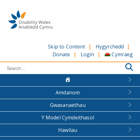
Skip
to
content
Skip to Content
Hygyrchedd
Cymraeg
Donate
Login
Search
for:
Amdanom
Gwasanaethau
Y Model Cymdeithasol
Hawliau