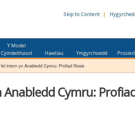
Skip to Content
Hygyrched
Y Model
Cymdeithasol
Hawliau
Ymgyrchoedd
Prosiec
 fel intern yn Anabledd Cymru: Profiad Rosie
yn Anabledd Cymru: Profia