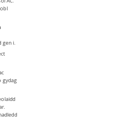
ol AC.
bobl
a
 gen i.
ect
ac
o gydag
eolaidd
ar.
hadledd