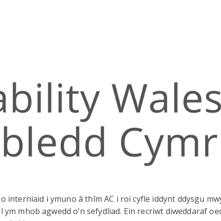
 interniaid i ymuno â thîm AC i roi cyfle iddynt ddysgu mw
l ym mhob agwedd o’n sefydliad. Ein recriwt diweddaraf oe