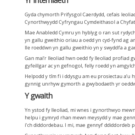
Gyda chymorth Prifysgol Caerdydd, cefais leoli
Cynorthwyydd Cyfryngau Cymdeithasol a Chyfa
Mae Anabledd Cymru yn hyblyg o ran sut rydych 
yn gallu gweithio oriau a oedd yn cyd-fynd ag am
lle roeddwn yn gallu gweithio yn y swyddfa a ga
Gan mai’r lleoliad hwn oedd fy lleoliad profiad 
gyfeillgar ac yn gefnogol, felly roedd yn amgylc
Helpodd y tîm fi i ddysgu am eu prosiectau a’u 
gynnig unrhyw gymorth a gwybodaeth yr oedd
Y gwaith
Yn ystod fy lleoliad, mi wnes i gynorthwyo me
helpu i gymryd rhan mewn meysydd y mae genny
i’ch diddordebau. I mi, mae gennyf ddiddordeb