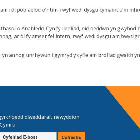
u am rôl pob aelod o’r tîm, rwyf wedi dysgu cymaint o’m mhr
hasol o Anabledd. Cyn fy lleoliad, nid oeddwn yn gwybod 
nnag, ar ôl fy amser fel intern, rwyf wedi dysgu am bwysig
 yn annog unrhywun i gymryd y cyfle am brofiad gwaith yn
gyrchoedd diweddaraf, newyddion
d Cymru
Cyfeiriad
Cofrestru