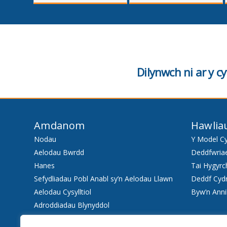
cyntaf
Dilynwch ni ar y 
Amdanom
Hawlia
Nodau
Y Model C
Aelodau Bwrdd
Deddfwria
Hanes
Tai Hygyrc
Sefydliadau Pobl Anabl sy’n Aelodau Llawn
Deddf Cyd
Aelodau Cysylltiol
Byw’n Anni
Adroddiadau Blynyddol
Staff