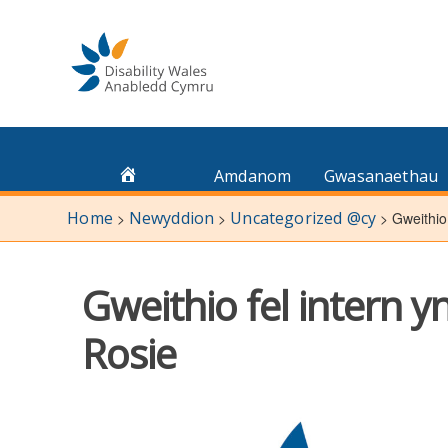
Skip
to
content
Amdanom
Gwasanaethau
Home
Newyddion
Uncategorized @cy
>
>
>
Gweithio
Gweithio fel intern 
Rosie