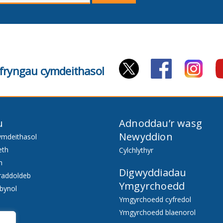
E-
bost
cyfryngau cymdeithasol
u
Adnoddau’r wasg
Newyddion
ymdeithasol
eth
Cylchlythyr
h
Digwyddiadau
raddoldeb
Ymgyrchoedd
bynol
Ymgyrchoedd cyfredol
Ymgyrchoedd blaenorol