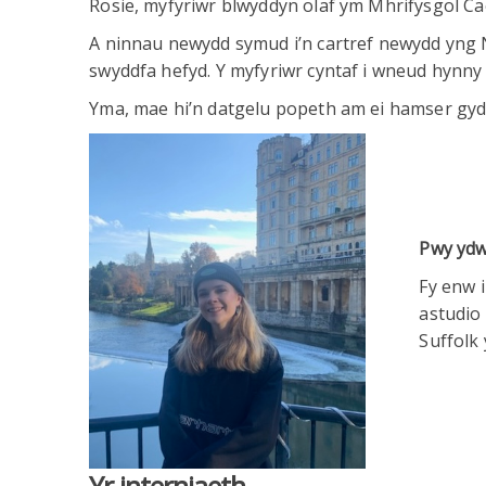
Rosie, myfyriwr blwyddyn olaf ym Mhrifysgol Ca
A ninnau newydd symud i’n cartref newydd yng N
swyddfa hefyd. Y myfyriwr cyntaf i wneud hynny
Yma, mae hi’n datgelu popeth am ei hamser gyda 
Pwy ydw
Fy enw i
astudio
Suffolk
Yr interniaeth