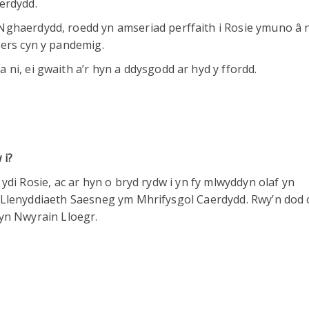
erdydd.
ghaerdydd, roedd yn amseriad perffaith i Rosie ymuno â n
 ers cyn y pandemig.
ni, ei gwaith a’r hyn a ddysgodd ar hyd y ffordd.
 i?
 ydi Rosie, ac ar hyn o bryd rydw i yn fy mlwyddyn olaf yn
 Llenyddiaeth Saesneg ym Mhrifysgol Caerdydd. Rwy’n dod 
 yn Nwyrain Lloegr.