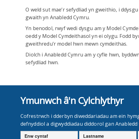
O weld sut mae’r sefydliad yn gweithio, i ddysg
gwaith yn Anabledd Cymru.
Yn benodol, rwyf wedi dysgu am y Model Cymdeit
oedd y Model Cymdeithasol yn ei olygu. Fodd by
gweithredu’r model hwn mewn cymdeithas.
Diolch i Anabledd Cymru am y cyfle hwn, byddwn
sefydliad hwn.
Ymunwch â'n Cylchlythyr
Cofrestrwch i dderbyn diweddariadau am ein hym
defnyddiol a digwyddiadau diddorol gan Anabled
Enw
Cyfenw