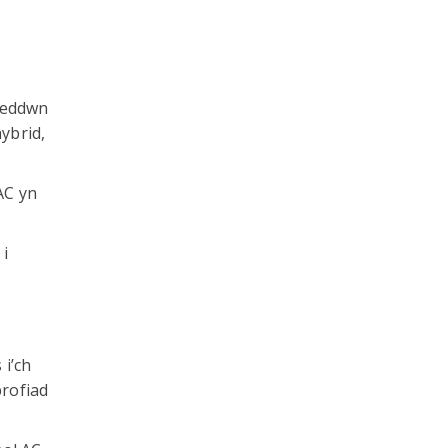
Roeddwn
ybrid,
AC yn
 i
i’ch
rofiad