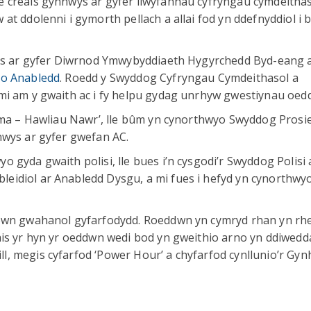
 creais gynnwys ar gyfer llwyfannau cyfryngau cymdeithas
at ddolenni i gymorth pellach a allai fod yn ddefnyddiol i 
nwys ar gyfer Diwrnod Ymwybyddiaeth Hygyrchedd Byd-eang 
 o Anabledd
. Roedd y Swyddog Cyfryngau Cymdeithasol a
mi am y gwaith ac i fy helpu gydag unrhyw gwestiynau oedd
 Yma – Hawliau Nawr’, lle bûm yn cynorthwyo Swyddog Prosi
nwys ar gyfer gwefan AC.
 gyda gwaith polisi, lle bues i’n cysgodi’r Swyddog Polisi 
eidiol ar Anabledd Dysgu, a mi fues i hefyd yn cynorthwy
mewn gwahanol gyfarfodydd. Roeddwn yn cymryd rhan yn rh
ais yr hyn yr oeddwn wedi bod yn gweithio arno yn ddiwedd
, megis cyfarfod ‘Power Hour’ a chyfarfod cynllunio’r Gyn