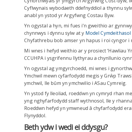
Cynorthwyais yr ymgyrch Argyfwng Cost-byw, lle
Cyflwynais wybodaeth ddefnyddiol a thynnu sylw 
anabl yn ystod yr Argyfwng Costau Byw.
Yn ogystal a hyn, mi fues i’n gweithio ar gyn
chynnwys i dynnu sylw at y
Model Cymdeithasol
Chyfathrebu bob amser yn hapus i roi cyngor i 
Mi wnes i hefyd weithio ar y prosiect ‘Hawliau
CCUHPA i ysgrifennu llythyrau a chynllunio cyn
Yn ogystal ag ymgyrchoedd, mi wnes i gynorthwyo
Ymchwil mewn cyfarfodydd megis y Grŵp Trawsbl
ymchwil, lle bûm yn ymchwilio i ASau Cymreig.
Yn ystod fy lleoliad, roeddwn yn cymryd rhan 
yng nghyfarfodydd staff wythnosol, lle y rhann
Roeddwn hefyd yn ymwneud â chyfarfodydd eraill
Flynyddol.
Beth ydw i wedi ei ddysgu?