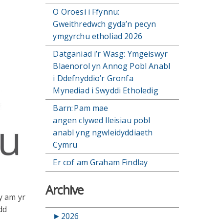
O Oroesi i Ffynnu:
Gweithredwch gyda’n pecyn
ymgyrchu etholiad 2026
Datganiad i’r Wasg: Ymgeiswyr
Blaenorol yn Annog Pobl Anabl
i Ddefnyddio’r Gronfa
Mynediad i Swyddi Etholedig
Barn: Pam mae
angen clywed lleisiau pobl
anabl yng ngwleidyddiaeth
Cymru
Er cof am Graham Findlay
Archive
y am yr
dd
►
2026