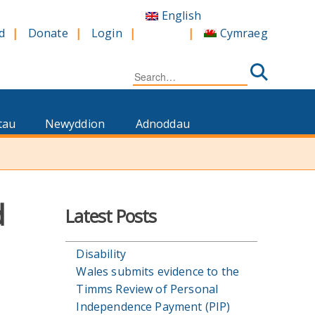
English
Cymraeg
d
Donate
Login
Search
for:
tau
Newyddion
Adnoddau
d
Latest Posts
Disability
Wales submits evidence to the
Timms Review of Personal
Independence Payment (PIP)