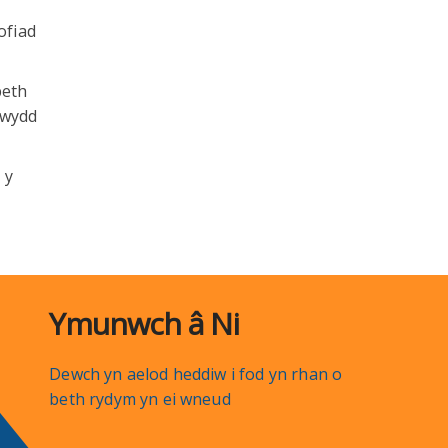
ofiad
beth
rwydd
 y
Ymunwch â Ni
Dewch yn aelod heddiw i fod yn rhan o
beth rydym yn ei wneud