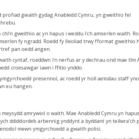
ad profiad gwaith gydag Anabledd Cymru, yn gweithio fel
threbu.
chi’n gweithio ac yn hapus i weddu i’ch amserlen waith. 
serlen fy ngradd. Roedd fy lleoliad trwy fformat gweithio h
rtref pan oedd angen.
gwaith cyntaf, roeddwn i’n nerfus ar y dechrau ond mae tîm 
hedd croesawgar iawn i ffitio ynddo.
hymgyrchoedd presennol, ac roedd yr holl aelodau staff yno
wn eu hangen.
wn meysydd amrywiol o waith. Mae Anabledd Cymru yn hapus 
ch ddiddordeb arbennig ynddynt a byddant yn teilwra’ch p
 penodol mewn ymgyrchoedd a gwaith polisi.