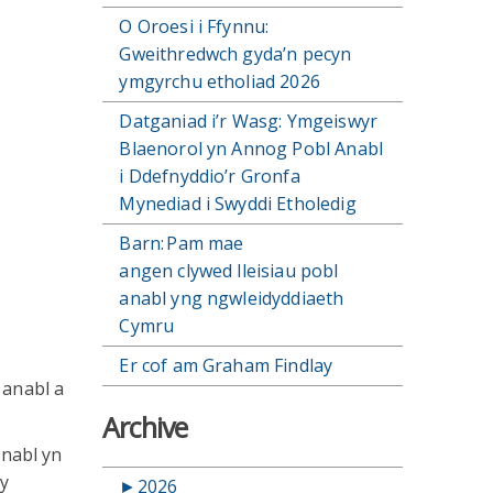
O Oroesi i Ffynnu:
Gweithredwch gyda’n pecyn
ymgyrchu etholiad 2026
Datganiad i’r Wasg: Ymgeiswyr
Blaenorol yn Annog Pobl Anabl
i Ddefnyddio’r Gronfa
Mynediad i Swyddi Etholedig
Barn: Pam mae
angen clywed lleisiau pobl
anabl yng ngwleidyddiaeth
Cymru
Er cof am Graham Findlay
 anabl a
Archive
anabl yn
wy
►
2026