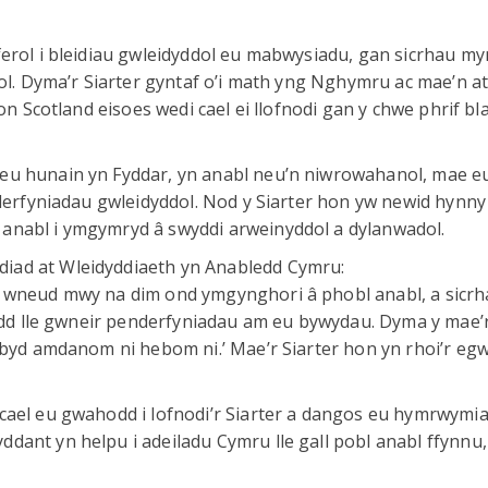
ferol i bleidiau gwleidyddol eu mabwysiadu, gan sicrhau m
hol. Dyma’r Siarter gyntaf o’i math yng Nghymru ac mae’n a
on Scotland eisoes wedi cael ei llofnodi gan y chwe phrif bl
eu hunain yn Fyddar, yn anabl neu’n niwrowahanol, mae e
nderfyniadau gwleidyddol. Nod y Siarter hon yw newid hynn
anabl i ymgymryd â swyddi arweinyddol a dylanwadol.
iad at Wleidyddiaeth yn Anabledd Cymru:
y wneud mwy na dim ond ymgynghori â phobl anabl, a sicrh
loedd lle gwneir penderfyniadau am eu bywydau. Dyma y mae
m byd amdanom ni hebom ni.’ Mae’r Siarter hon yn rhoi’r eg
cael eu gwahodd i lofnodi’r Siarter a dangos eu hymrwymia
dant yn helpu i adeiladu Cymru lle gall pobl anabl ffynnu,