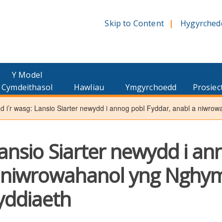
Skip to Content
Hygyrched
Y Model
Cymdeithasol
Hawliau
Ymgyrchoedd
Prosiec
d i’r wasg: Lansio Siarter newydd i annog pobl Fyddar, anabl a niwrow
Lansio Siarter newydd i an
a niwrowahanol yng Nghy
dyddiaeth