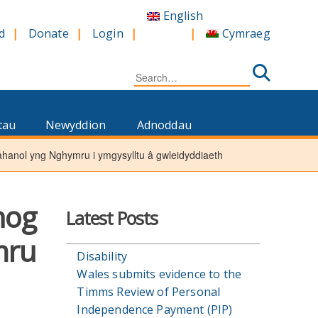
English
Cymraeg
d
Donate
Login
Search
for:
tau
Newyddion
Adnoddau
ahanol yng Nghymru i ymgysylltu â gwleidyddiaeth
nog
Latest Posts
mru
Disability
Wales submits evidence to the
Timms Review of Personal
Independence Payment (PIP)