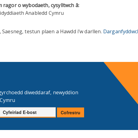
m ragor o wybodaeth, cysylltwch â:
eidyddiaeth Anabledd Cymru
, Saesneg, testun plaen a Hawdd i’w darllen.
Darganfyddwc
gyrchoedd diweddaraf, newyddion
d Cymru
Cyfeiriad
Cofrestru
E-
bost