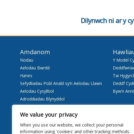
Dilynwch ni ar y 
Amdanom
Hawlia
Nodau
Y Model C
Aelodau Bwrdd
Deddfwria
Hanes
Tai Hygyrc
Sefydliadau Pobl Anabl sy’n Aelodau Llawn
Deddf Cyd
Aelodau Cysylltiol
Byw’n Anni
Adroddiadau Blynyddol
Staff
We value your privacy
Pwy ydyn ni
When you use our website, we collect your personal
Gwasanaethau
information using 'cookies' and other tracking methods.