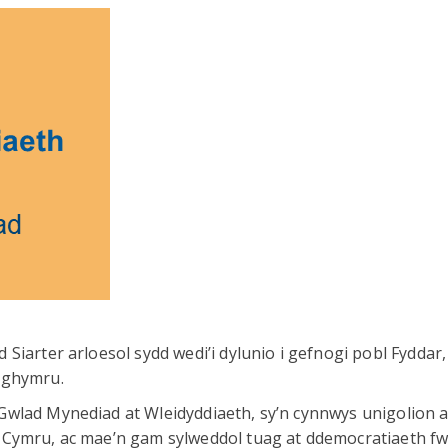
Siarter arloesol sydd wedi’i dylunio i gefnogi pobl Fyddar,
Nghymru.
Gwlad Mynediad at Wleidyddiaeth, sy’n cynnwys unigolion 
 Cymru, ac mae’n gam sylweddol tuag at ddemocratiaeth f