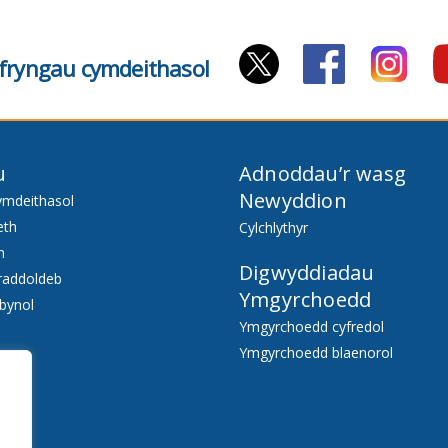
cyfryngau cymdeithasol
u
Adnoddau’r wasg
Newyddion
ymdeithasol
eth
Cylchlythyr
h
Digwyddiadau
raddoldeb
Ymgyrchoedd
bynol
Ymgyrchoedd cyfredol
Ymgyrchoedd blaenorol