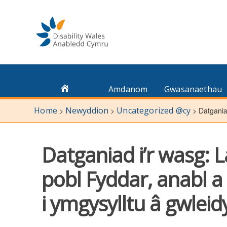
Skip
to
content
Amdanom
Gwasanaethau
Home
Newyddion
Uncategorized @cy
>
>
>
Datgania
Datganiad i’r wasg: 
pobl Fyddar, anabl 
i ymgysylltu â gwlei