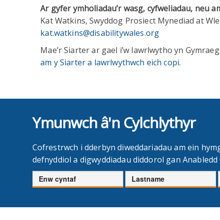
Ar gyfer ymholiadau’r wasg, cyfweliadau, neu a
Kat Watkins, Swyddog Prosiect Mynediad at Wl
kat.watkins@disabilitywales.org
Mae’r Siarter ar gael i’w lawrlwytho yn Gymraeg
am y Siarter a lawrlwythwch eich copi.
Ymunwch â'n Cylchlythyr
Cofrestrwch i dderbyn diweddariadau am ein hym
defnyddiol a digwyddiadau diddorol gan Anabled
Enw
Cyfenw
cyntaf