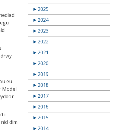
►
2025
ynediad
►
2024
tegu
aid
►
2023
►
2022
u
►
2021
y drwy
►
2020
►
2019
au eu
►
2018
’r Model
►
2017
wyddor
►
2016
d i
►
2015
 nid dim
►
2014