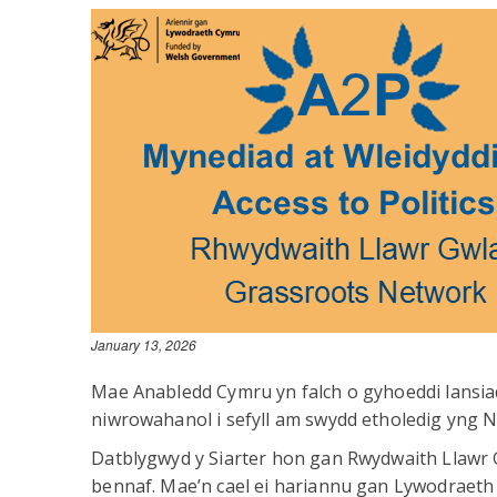
January 13, 2026
Mae Anabledd Cymru yn falch o gyhoeddi lansiad 
niwrowahanol i sefyll am swydd etholedig yng 
Datblygwyd y Siarter hon gan Rwydwaith Llawr 
bennaf. Mae’n cael ei hariannu gan Lywodraeth