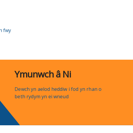
h fwy
Ymunwch â Ni
Dewch yn aelod heddiw i fod yn rhan o
beth rydym yn ei wneud