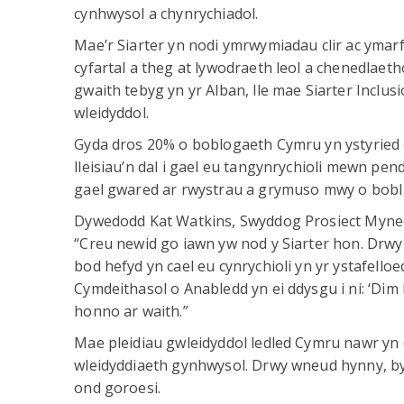
cynhwysol a chynrychiadol.
Mae’r Siarter yn nodi ymrwymiadau clir ac ymar
cyfartal a theg at lywodraeth leol a chenedlaet
gwaith tebyg yn yr Alban, lle mae Siarter Inclusi
wleidyddol.
Gyda dros 20% o boblogaeth Cymru yn ystyried 
lleisiau’n dal i gael eu tangynrychioli mewn pe
gael gwared ar rwystrau a grymuso mwy o bobl 
Dywedodd Kat Watkins, Swyddog Prosiect Myned
“Creu newid go iawn yw nod y Siarter hon. Drw
bod hefyd yn cael eu cynrychioli yn yr ystafel
Cymdeithasol o Anabledd yn ei ddysgu i ni: ‘Di
honno ar waith.”
Mae pleidiau gwleidyddol ledled Cymru nawr yn 
wleidyddiaeth gynhwysol. Drwy wneud hynny, byd
ond goroesi.