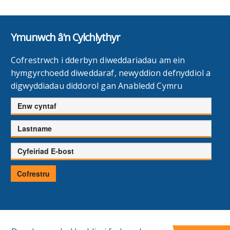
Ymunwch â'n Cylchlythyr
Cofrestrwch i dderbyn diweddariadau am ein
hymgyrchoedd diweddaraf, newyddion defnyddiol a
digwyddiadau diddorol gan Anabledd Cymru
Enw
cyntaf
Cyfenw
Cyfeiriad
E-
bost
Cofrestru