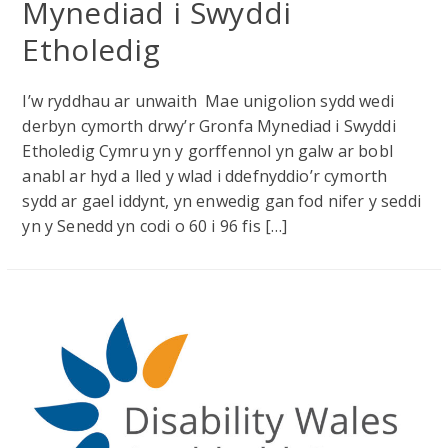
Mynediad i Swyddi
Etholedig
I’w ryddhau ar unwaith Mae unigolion sydd wedi
derbyn cymorth drwy’r Gronfa Mynediad i Swyddi
Etholedig Cymru yn y gorffennol yn galw ar bobl
anabl ar hyd a lled y wlad i ddefnyddio’r cymorth
sydd ar gael iddynt, yn enwedig gan fod nifer y seddi
yn y Senedd yn codi o 60 i 96 fis […]