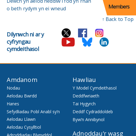
Dewch yn aelod heddiw i fod yn rhan
Members
o beth rydym yn ei wneud
↑ Back to Top
Dilynwch ni ar y
cyfryngau
cymdeithasol
Amdanom
Hawliau
Nodau
Y Model Cymdeithasol
Aelodau Bwrdd
Deddfwriaeth
Hanes
Tai Hygyrch
Sefydliadau Pobl Anabl sy’n
Deddf Cydraddoldeb
Aelodau Llawn
Byw’n Annibynol
Aelodau Cysylltiol
Adnoddau’r wasg
Adroddiadau Blynyddol