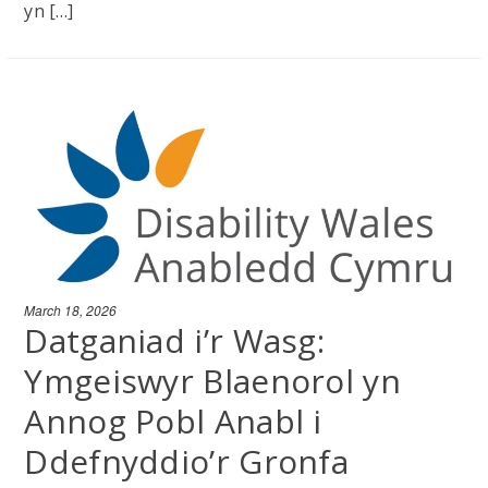
yn […]
March 18, 2026
Datganiad i’r Wasg:
Ymgeiswyr Blaenorol yn
Annog Pobl Anabl i
Ddefnyddio’r Gronfa