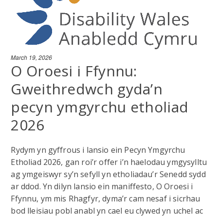
March 19, 2026
O Oroesi i Ffynnu:
Gweithredwch gyda’n
pecyn ymgyrchu etholiad
2026
Rydym yn gyffrous i lansio ein Pecyn Ymgyrchu
Etholiad 2026, gan roi’r offer i’n haelodau ymgysylltu
ag ymgeiswyr sy’n sefyll yn etholiadau’r Senedd sydd
ar ddod. Yn dilyn lansio ein maniffesto, O Oroesi i
Ffynnu, ym mis Rhagfyr, dyma’r cam nesaf i sicrhau
bod lleisiau pobl anabl yn cael eu clywed yn uchel ac