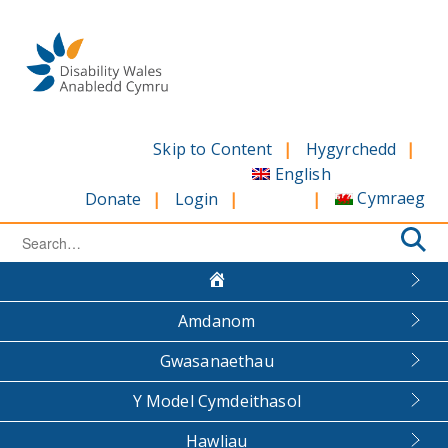
Skip
to
content
Skip to Content
Hygyrchedd
English
Cymraeg
Donate
Login
Search
for:
Amdanom
Gwasanaethau
Y Model Cymdeithasol
Hawliau