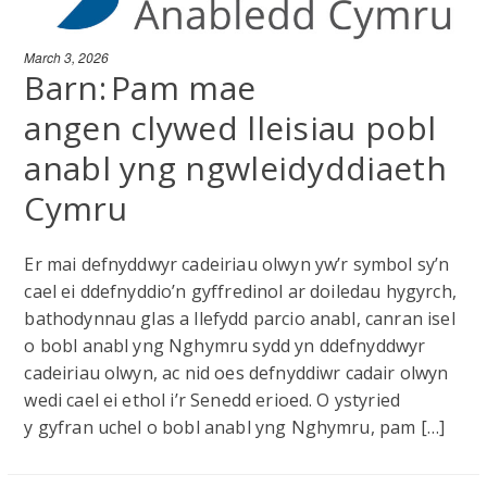
March 3, 2026
Barn: Pam mae
angen clywed lleisiau pobl
anabl yng ngwleidyddiaeth
Cymru
Er mai defnyddwyr cadeiriau olwyn yw’r symbol sy’n
cael ei ddefnyddio’n gyffredinol ar doiledau hygyrch,
bathodynnau glas a llefydd parcio anabl, canran isel
o bobl anabl yng Nghymru sydd yn ddefnyddwyr
cadeiriau olwyn, ac nid oes defnyddiwr cadair olwyn
wedi cael ei ethol i’r Senedd erioed. O ystyried
y gyfran uchel o bobl anabl yng Nghymru, pam […]