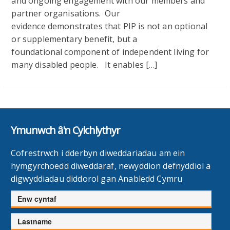
and ongoing engagement with our members and
partner organisations. Our
evidence demonstrates that PIP is not an optional
or supplementary benefit, but a
foundational component of independent living for
many disabled people. It enables […]
Ymunwch â'n Cylchlythyr
Cofrestrwch i dderbyn diweddariadau am ein
hymgyrchoedd diweddaraf, newyddion defnyddiol a
digwyddiadau diddorol gan Anabledd Cymru
Enw
cyntaf
Cyfenw