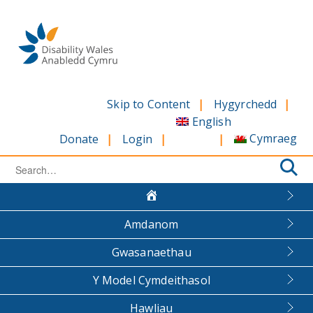
Skip
to
content
Skip to Content
Hygyrchedd
English
Cymraeg
Donate
Login
Search
for:
Amdanom
Gwasanaethau
Y Model Cymdeithasol
Hawliau