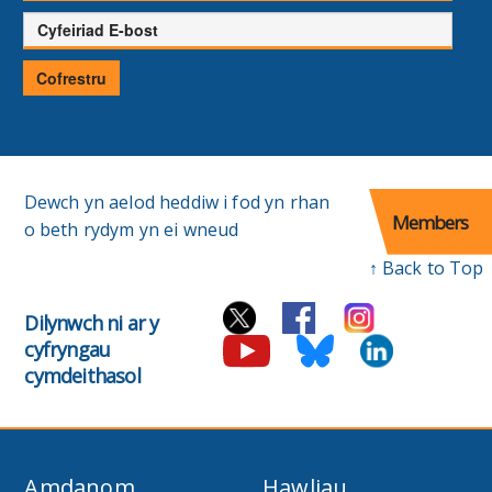
Cyfeiriad
E-
bost
Cofrestru
Dewch yn aelod heddiw i fod yn rhan
Members
o beth rydym yn ei wneud
↑ Back to Top
Dilynwch ni ar y
cyfryngau
cymdeithasol
Amdanom
Hawliau