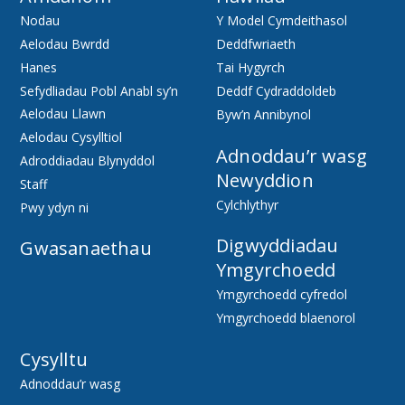
Nodau
Y Model Cymdeithasol
Aelodau Bwrdd
Deddfwriaeth
Hanes
Tai Hygyrch
Sefydliadau Pobl Anabl sy’n
Deddf Cydraddoldeb
Aelodau Llawn
Byw’n Annibynol
Aelodau Cysylltiol
Adnoddau’r wasg
Adroddiadau Blynyddol
Newyddion
Staff
Cylchlythyr
Pwy ydyn ni
Digwyddiadau
Gwasanaethau
Ymgyrchoedd
Ymgyrchoedd cyfredol
Ymgyrchoedd blaenorol
Cysylltu
Adnoddau’r wasg