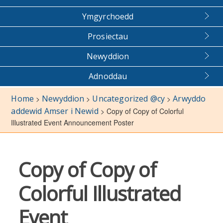
Ymgyrchoedd
Prosiectau
Newyddion
Adnoddau
Home
Newyddion
Uncategorized @cy
Arwyddo
>
>
>
addewid Amser i Newid
>
Copy of Copy of Colorful
Illustrated Event Announcement Poster
Copy of Copy of
Colorful Illustrated
Event