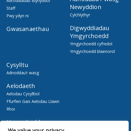
Adroddiadau Blynyddol
Newyddion
Staff
Cylchlythyr
Pwy ydyn ni
Digwyddiadau
Gwasanaethau
Ymgyrchoedd
Ymgyrchoedd cyfredol
Ymgyrchoedd blaenorol
Cysylltu
Adnoddau’r wasg
Aelodaeth
Aelodau Cysylltiol
Ffurflen Gais Aelodau Llawn
Rhoi
Hygyrchedd
We value your privacy
Ewch Ar-lein