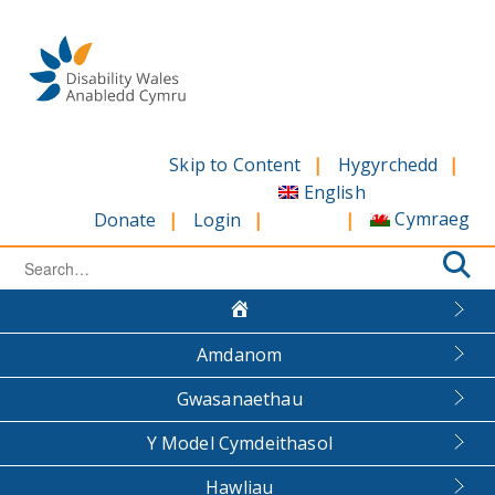
Skip
to
content
Skip to Content
Hygyrchedd
English
Cymraeg
Donate
Login
Search
for:
Amdanom
Gwasanaethau
Y Model Cymdeithasol
Hawliau