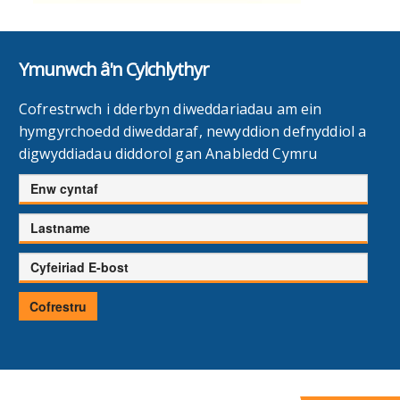
Ymunwch â'n Cylchlythyr
Cofrestrwch i dderbyn diweddariadau am ein
hymgyrchoedd diweddaraf, newyddion defnyddiol a
digwyddiadau diddorol gan Anabledd Cymru
Enw
cyntaf
Cyfenw
Cyfeiriad
E-
bost
Cofrestru