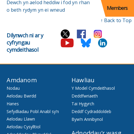
Dewch yn aelod heddiw i fod yn rhan
Members
o beth rydym yn ei wneud
↑ Back to Top
Dilynwch ni ar y
cyfryngau
cymdeithasol
Amdanom
Hawliau
Nodau
Y Model Cymdeithasol
Aelodau Bwrdd
Deddfwriaeth
Hanes
Tai Hygyrch
Sefydliadau Pobl Anabl sy’n
Deddf Cydraddoldeb
Aelodau Llawn
Byw’n Annibynol
Aelodau Cysylltiol
Adnoddau’r wasg