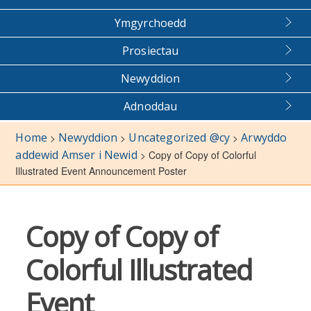
Ymgyrchoedd
Prosiectau
Newyddion
Adnoddau
Home
Newyddion
Uncategorized @cy
Arwyddo
>
>
>
addewid Amser i Newid
>
Copy of Copy of Colorful
Illustrated Event Announcement Poster
Copy of Copy of
Colorful Illustrated
Event