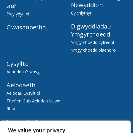
Newyddion
Staff
Cylchlythyr
Pwy ydyn ni
Digwyddiadau
Gwasanaethau
Ymgyrchoedd
Ymgyrchoedd cyfredol
Ymgyrchoedd blaenorol
Cysylltu
Adnoddau’r wasg
Aelodaeth
Aelodau Cysylltiol
Ffurflen Gais Aelodau Llawn
Rhoi
Hygyrchedd
We value your privacy
Ewch Ar-lein