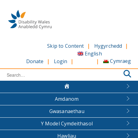
Skip
to
content
Skip to Content
Hygyrchedd
English
Cymraeg
Donate
Login
Search
for:
Amdanom
Gwasanaethau
Y Model Cymdeithasol
Hawliau