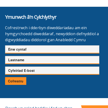
Ymunwch â'n Cylchlythyr
Cofrestrwch i dderbyn diweddariadau am ein
hymgyrchoedd diweddaraf, newyddion defnyddiol a
digwyddiadau diddorol gan Anabledd Cymru
Enw
cyntaf
Cyfenw
Cyfeiriad
E-
bost
Cofrestru