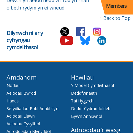
Dewch yn aelod heddiw i fod yn rhan
Members
o beth rydym yn ei wneud
↑ Back to Top
Dilynwch ni ar y
cyfryngau
cymdeithasol
Amdanom
Hawliau
Nodau
Y Model Cymdeithasol
Aelodau Bwrdd
Deddfwriaeth
Hanes
Tai Hygyrch
Sefydliadau Pobl Anabl sy’n
Deddf Cydraddoldeb
Aelodau Llawn
Byw’n Annibynol
Aelodau Cysylltiol
Adnoddau’r wasg
Adroddiadau Blynyddol