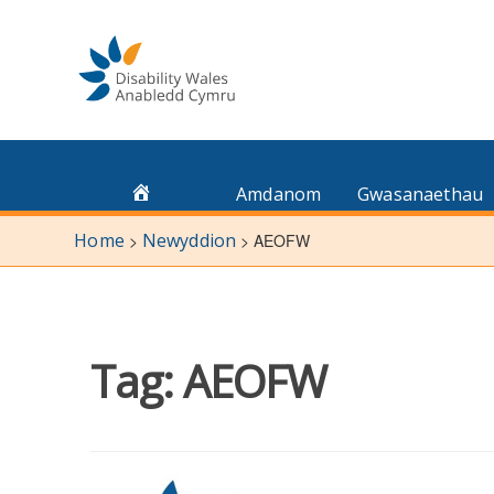
Skip
to
content
Amdanom
Gwasanaethau
Home
Newyddion
>
>
AEOFW
Tag:
AEOFW