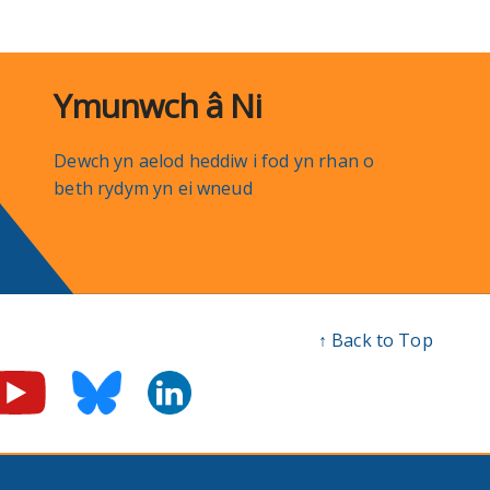
Ymunwch â Ni
Dewch yn aelod heddiw i fod yn rhan o
beth rydym yn ei wneud
↑ Back to Top