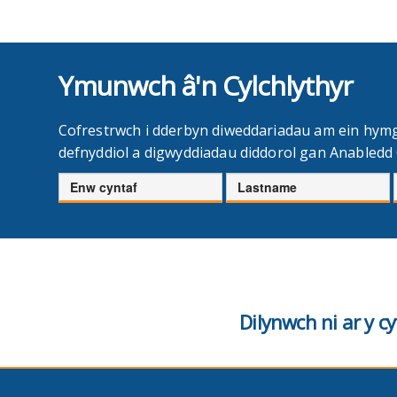
Ymunwch â'n Cylchlythyr
Cofrestrwch i dderbyn diweddariadau am ein hym
defnyddiol a digwyddiadau diddorol gan Anabled
Enw
Cyfenw
cyntaf
Dilynwch ni ar y 