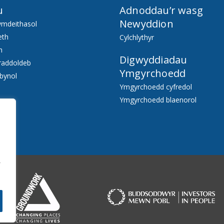
u
Adnoddau’r wasg
Newyddion
ymdeithasol
eth
Cylchlythyr
h
Digwyddiadau
raddoldeb
Ymgyrchoedd
bynol
Ymgyrchoedd cyfredol
Ymgyrchoedd blaenorol
f