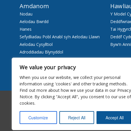
Amdanom
Hawlia
Nodau
Y Model C
Aelodau Bwrdd
Deddfwria
Hanes
Tai Hygyrc
Sefydliadau Pobl Anabl sy’n Aelodau Llawn
Deddf Cyd
Aelodau Cysylltiol
Byw’n Anni
Adroddiadau Blynyddol
Staff
We value your privacy
Pwy ydyn ni
When you use our website, we collect your personal
Gwasanaethau
information using 'cookies' and other tracking methods.
Find out more about how we use your data in our Privacy
Hygyrchedd
Cylchlythyr
Notice. By clicking "Accept All", you consent to our use o
cookies.
Customize
Reject All
Accept All