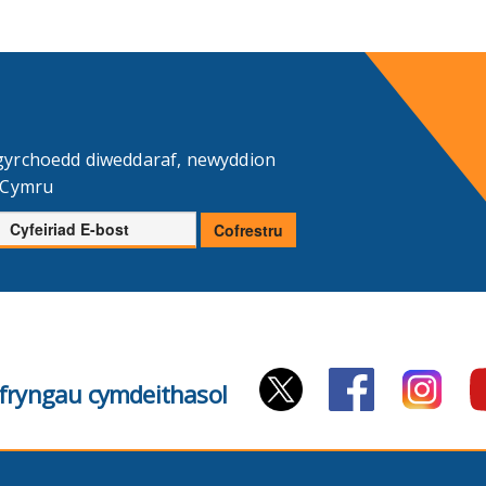
gyrchoedd diweddaraf, newyddion
d Cymru
Cyfeiriad
Cofrestru
E-
bost
cyfryngau cymdeithasol