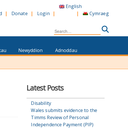
English
Cymraeg
d
Donate
Login
Search
for:
tau
Newyddion
Adnoddau
Latest Posts
Disability
Wales submits evidence to the
Timms Review of Personal
Independence Payment (PIP)