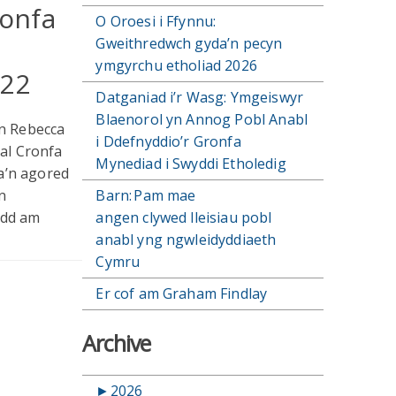
ronfa
O Oroesi i Ffynnu:
Gweithredwch gyda’n pecyn
ymgyrchu etholiad 2026
022
Datganiad i’r Wasg: Ymgeiswyr
Blaenorol yn Annog Pobl Anabl
n Rebecca
i Ddefnyddio’r Gronfa
mal Cronfa
Mynediad i Swyddi Etholedig
a’n agored
n
Barn: Pam mae
ydd am
angen clywed lleisiau pobl
anabl yng ngwleidyddiaeth
Cymru
Er cof am Graham Findlay
Archive
►
2026