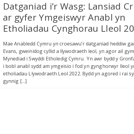
Datganiad i’r Wasg: Lansiad C
ar gyfer Ymgeiswyr Anabl yn
Etholiadau Cynghorau Lleol 2
Mae Anabledd Cymru yn croesawu’r datganiad heddiw ga
Evans, gweinidog cyllid a llywodraeth leol, yn agor ail gy
Mynediad i Swyddi Etholedig Cymru. Yn awr bydd y Gronf
i bobl anabl sydd am ymgeisio i fod yn gynghorwyr lleol y
etholiadau Llywodraeth Leol 2022. Bydd yn agored i rai s
gynnig […]