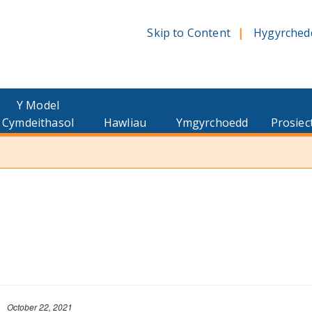
Skip to Content
Hygyrched
Y Model
Cymdeithasol
Hawliau
Ymgyrchoedd
Prosiec
October 22, 2021