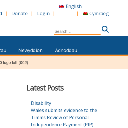
English
Cymraeg
d
Donate
Login
Search
for:
tau
Newyddion
Adnoddau
0 logo left (002)
Latest Posts
Disability
Wales submits evidence to the
Timms Review of Personal
Independence Payment (PIP)