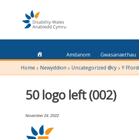
Skip
to
content
Amdanom
Gwasanaethau
Home
Newyddion
Uncategorized @cy
Y Fford
>
>
>
50 logo left (002)
November 24, 2022