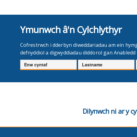
Ymunwch â'n Cylchlythyr
Cofrestrwch i dderbyn diweddariadau am ein hym
defnyddiol a digwyddiadau diddorol gan Anabled
Enw
Cyfenw
cyntaf
Dilynwch ni ar y 