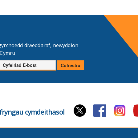
gyrchoedd diweddaraf, newyddion
d Cymru
Cyfeiriad
Cofrestru
E-
bost
cyfryngau cymdeithasol