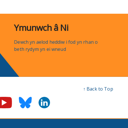
Ymunwch â Ni
Dewch yn aelod heddiw i fod yn rhan o
beth rydym yn ei wneud
↑ Back to Top