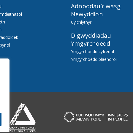
u
Adnoddau’r wasg
Newyddion
ymdeithasol
eth
Cylchlythyr
h
Digwyddiadau
raddoldeb
Ymgyrchoedd
bynol
Ymgyrchoedd cyfredol
Ymgyrchoedd blaenorol
f