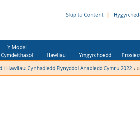
Skip to Content
Hygyrched
Y Model
Cymdeithasol
Hawliau
Ymgyrchoedd
Prosiec
d i Hawliau: Cynhadledd Flynyddol Anabledd Cymru 2022
>
5