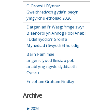
O Oroesi i Ffynnu:
Gweithredwch gyda’n pecyn
ymgyrchu etholiad 2026
Datganiad i’r Wasg: Ymgeiswyr
Blaenorol yn Annog Pobl Anabl
i Ddefnyddio’r Gronfa
Mynediad i Swyddi Etholedig
Barn: Pam mae
angen clywed lleisiau pobl
anabl yng ngwleidyddiaeth
Cymru
Er cof am Graham Findlay
Archive
►
2026