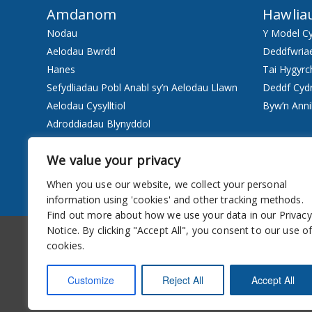
Amdanom
Hawlia
Nodau
Y Model C
Aelodau Bwrdd
Deddfwria
Hanes
Tai Hygyrc
Sefydliadau Pobl Anabl sy’n Aelodau Llawn
Deddf Cyd
Aelodau Cysylltiol
Byw’n Anni
Adroddiadau Blynyddol
Staff
We value your privacy
Pwy ydyn ni
When you use our website, we collect your personal
Gwasanaethau
information using 'cookies' and other tracking methods.
Find out more about how we use your data in our Privacy
Hygyrchedd
Cylchlythyr
Notice. By clicking "Accept All", you consent to our use o
cookies.
Customize
Reject All
Accept All