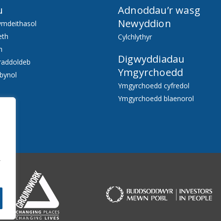
u
Adnoddau’r wasg
Newyddion
ymdeithasol
eth
Cylchlythyr
h
Digwyddiadau
raddoldeb
Ymgyrchoedd
bynol
Ymgyrchoedd cyfredol
Ymgyrchoedd blaenorol
f