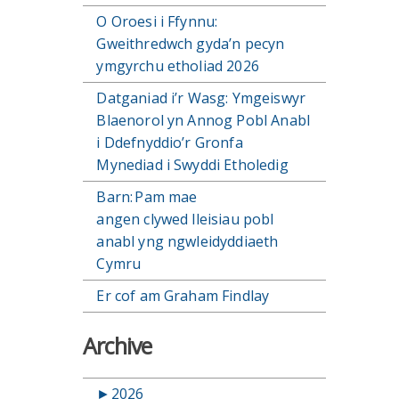
O Oroesi i Ffynnu:
Gweithredwch gyda’n pecyn
ymgyrchu etholiad 2026
Datganiad i’r Wasg: Ymgeiswyr
Blaenorol yn Annog Pobl Anabl
i Ddefnyddio’r Gronfa
Mynediad i Swyddi Etholedig
Barn: Pam mae
angen clywed lleisiau pobl
anabl yng ngwleidyddiaeth
Cymru
Er cof am Graham Findlay
Archive
►
2026