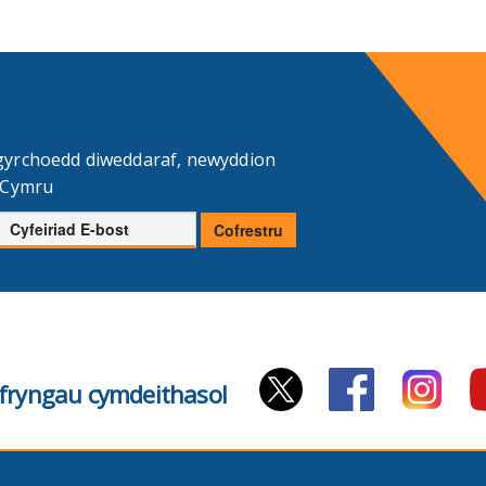
gyrchoedd diweddaraf, newyddion
d Cymru
Cyfeiriad
Cofrestru
E-
bost
cyfryngau cymdeithasol