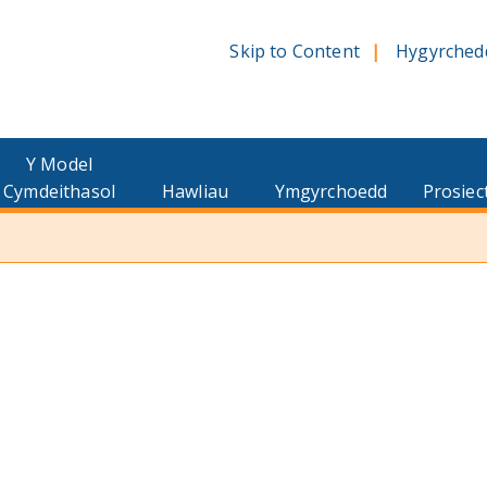
Skip to Content
Hygyrched
Y Model
Cymdeithasol
Hawliau
Ymgyrchoedd
Prosiec