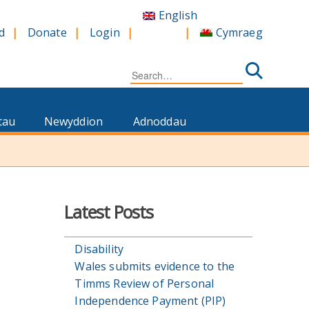
English
Cymraeg
d
Donate
Login
Search
for:
tau
Newyddion
Adnoddau
Latest Posts
Disability
Wales submits evidence to the
Timms Review of Personal
Independence Payment (PIP)