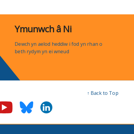
Ymunwch â Ni
Dewch yn aelod heddiw i fod yn rhan o
beth rydym yn ei wneud
↑ Back to Top