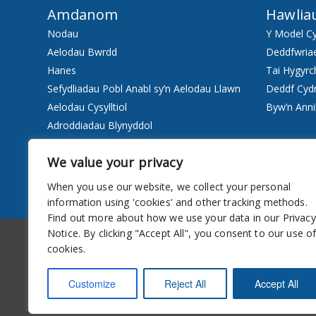
Amdanom
Hawlia
Nodau
Y Model C
Aelodau Bwrdd
Deddfwria
Hanes
Tai Hygyrc
Sefydliadau Pobl Anabl sy’n Aelodau Llawn
Deddf Cyd
Aelodau Cysylltiol
Byw’n Anni
Adroddiadau Blynyddol
Staff
We value your privacy
Pwy ydyn ni
When you use our website, we collect your personal
Gwasanaethau
information using 'cookies' and other tracking methods.
Find out more about how we use your data in our Privacy
Hygyrchedd
Cylchlythyr
Notice. By clicking "Accept All", you consent to our use o
cookies.
Customize
Reject All
Accept All