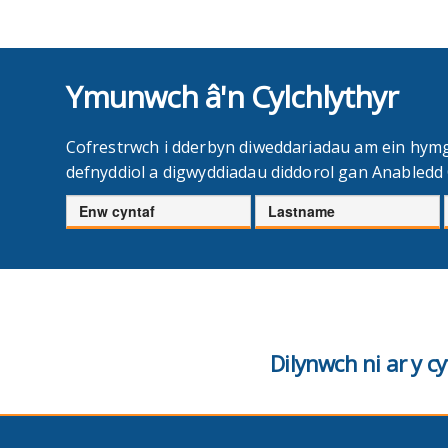
Ymunwch â'n Cylchlythyr
Cofrestrwch i dderbyn diweddariadau am ein hym
defnyddiol a digwyddiadau diddorol gan Anabled
Enw
Cyfenw
cyntaf
Dilynwch ni ar y 