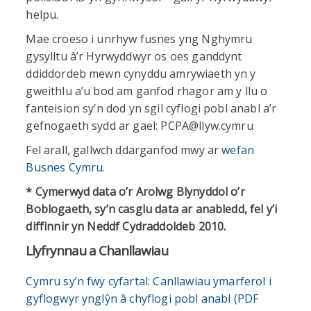
helpu.
Mae croeso i unrhyw fusnes yng Nghymru
gysylltu â’r Hyrwyddwyr os oes ganddynt
ddiddordeb mewn cynyddu amrywiaeth yn y
gweithlu a’u bod am ganfod rhagor am y llu o
fanteision sy’n dod yn sgil cyflogi pobl anabl a’r
gefnogaeth sydd ar gael: PCPA@llyw.cymru
Fel arall, gallwch ddarganfod mwy ar
wefan
Busnes Cymru.
* Cymerwyd data o’r Arolwg Blynyddol o’r
Boblogaeth, sy’n casglu data ar anabledd, fel y’i
diffinnir yn Neddf Cydraddoldeb 2010.
Llyfrynnau a Chanllawiau
Cymru sy’n fwy cyfartal: Canllawiau ymarferol i
gyflogwyr ynglŷn â chyflogi pobl anabl (PDF