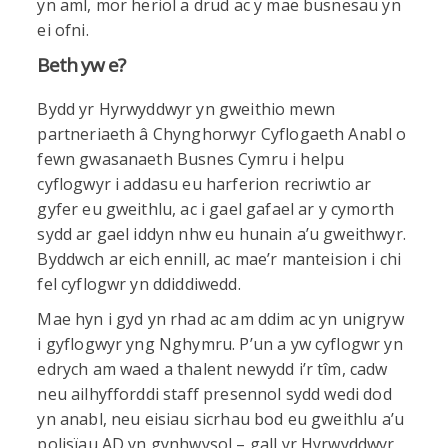
yn aml, mor heriol a drud ac y mae busnesau yn
ei ofni.
Beth yw e?
Bydd yr Hyrwyddwyr yn gweithio mewn
partneriaeth â Chynghorwyr Cyflogaeth Anabl o
fewn gwasanaeth Busnes Cymru i helpu
cyflogwyr i addasu eu harferion recriwtio ar
gyfer eu gweithlu, ac i gael gafael ar y cymorth
sydd ar gael iddyn nhw eu hunain a’u gweithwyr.
Byddwch ar eich ennill, ac mae’r manteision i chi
fel cyflogwr yn ddiddiwedd.
Mae hyn i gyd yn rhad ac am ddim ac yn unigryw
i gyflogwyr yng Nghymru. P’un a yw cyflogwr yn
edrych am waed a thalent newydd i’r tîm, cadw
neu ailhyfforddi staff presennol sydd wedi dod
yn anabl, neu eisiau sicrhau bod eu gweithlu a’u
polisïau AD yn gynhwysol – gall yr Hyrwyddwyr