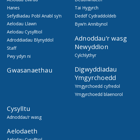
Hanes
Tai Hygyrch
Sefydliadau Pobl Anabl sy’n
Deddf Cydraddoldeb
Aelodau Llawn
Byw’n Annibynol
Aelodau Cysylltiol
Adnoddau’r wasg
Adroddiadau Blynyddol
Newyddion
Staff
Cylchlythyr
Pwy ydyn ni
Digwyddiadau
Gwasanaethau
Ymgyrchoedd
Ymgyrchoedd cyfredol
Ymgyrchoedd blaenorol
Cysylltu
Adnoddau’r wasg
Aelodaeth
Aelodau Cysylltiol