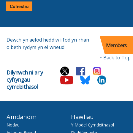
bost
Cofrestru
Dewch yn aelod heddiw i fod yn rhan
Members
o beth rydym yn ei wneud
↑ Back to Top
Dilynwch ni ar y
cyfryngau
cymdeithasol
Amdanom
Hawliau
Nodau
Y Model Cymdeithasol
Aelodau Bwrdd
Deddfwriaeth