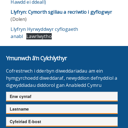
Hawdd ei ddeall)
Llyfryn: Cymorth sgiliau a recriwtio i gyflogwyr
(Dolen)
Llyfryn Hyrwyddwyr cyflogaeth
anabl
Lawrlwytho
Ymunwch â'n Cylchlythyr
Cofrestrwch i dderbyn diweddariadau am ein
hymgyrchoedd diweddaraf, newyddion defnyddiol a
digwyddiadau diddorol gan Anabledd Cymru
Enw
cyntaf
Cyfenw
Cyfeiriad
E-