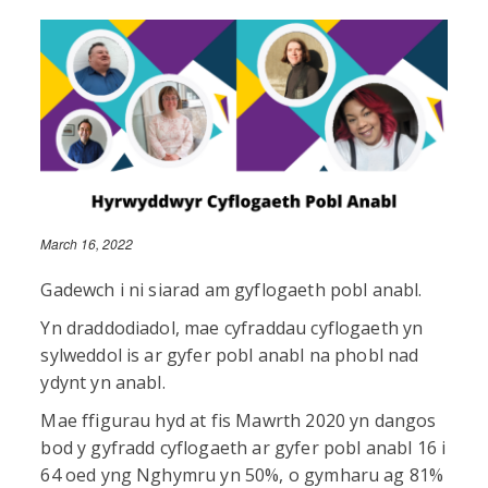
March 16, 2022
Gadewch i ni siarad am gyflogaeth pobl anabl.
Yn draddodiadol, mae cyfraddau cyflogaeth yn
sylweddol is ar gyfer pobl anabl na phobl nad
ydynt yn anabl.
Mae ffigurau hyd at fis Mawrth 2020 yn dangos
bod y gyfradd cyflogaeth ar gyfer pobl anabl 16 i
64 oed yng Nghymru yn 50%, o gymharu ag 81%