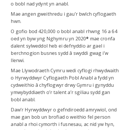
o bobl nad ydynt yn anabl.
Mae angen gweithredu i gau’r bwlch cyflogaeth
hwn.
O gofio bod 420,000 o bobl anabl rhwng 16 a 64
oed yn byw yng Nghymru yn 2020
*
mae cronfa
dalent sylweddol heb ei defnyddio ar gael i
berchnogion busnes sydd â swyddi gwag i’w
llenwi.
Mae Llywodraeth Cymru wedi cyflogi rhwydwaith
o Hyrwyddwyr Cyflogaeth Pobl Anabl a fydd yn
cydweithio â chyflogwyr drwy Gymru i gynyddu
ymwybyddiaeth o’r talent a’r sgiliau sydd gan
bobl anabl.
Daw’r Hyrwyddwyr o gefndiroedd amrywiol, ond
mae gan bob un brofiad o weithio fel person
anabl a rhoi cymorth i fusnesau, ac nid yw hyn,