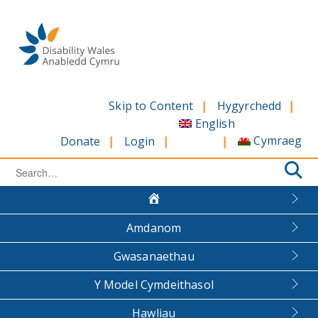
Skip
to
content
Skip to Content
Hygyrchedd
English
Cymraeg
Donate
Login
Search
for:
Amdanom
Gwasanaethau
Y Model Cymdeithasol
Hawliau