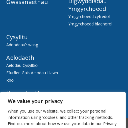
Digwyddiadau
Gwasanaethau
Ymgyrchoedd
Ymgyrchoedd cyfredol
Ymgyrchoedd blaenorol
Cysylltu
Adnoddau’r wasg
Aelodaeth
Aelodau Cysylltiol
Ffurflen Gais Aelodau Llawn
Rhoi
Hygyrchedd
We value your privacy
Ewch Ar-lein
Adnoddau
When you use our website, we collect your personal
information using 'cookies' and other tracking methods.
Hygyrchedd
Cylchlythyr
Find out more about how we use your data in our Privacy