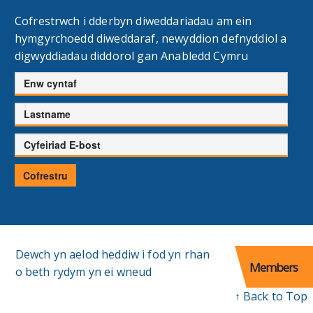
Cofrestrwch i dderbyn diweddariadau am ein
hymgyrchoedd diweddaraf, newyddion defnyddiol a
digwyddiadau diddorol gan Anabledd Cymru
Enw
cyntaf
Cyfenw
Cyfeiriad
E-
bost
Cofrestru
Dewch yn aelod heddiw i fod yn rhan
Members
o beth rydym yn ei wneud
↑ Back to Top