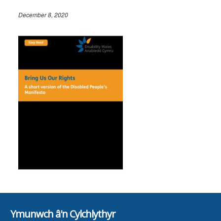
December 8, 2020
Ymunwch â'n Cylchlythyr