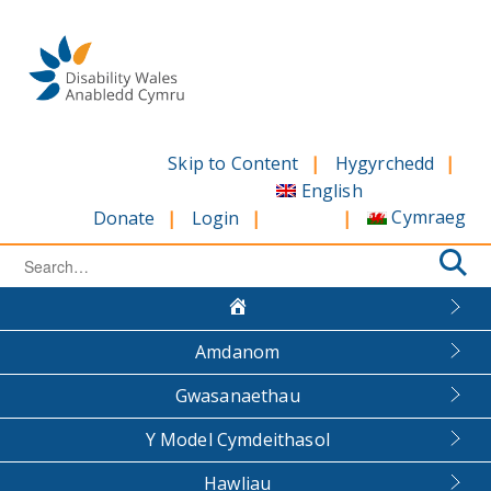
Skip
to
content
Skip to Content
Hygyrchedd
English
Cymraeg
Donate
Login
Search
for:
Amdanom
Gwasanaethau
Y Model Cymdeithasol
Hawliau