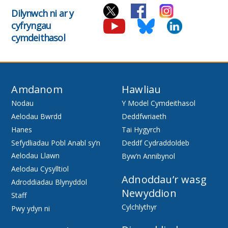
Dilynwch ni ar y
cyfryngau
cymdeithasol
Amdanom
Hawliau
Nodau
Y Model Cymdeithasol
Aelodau Bwrdd
Deddfwriaeth
Hanes
Tai Hygyrch
Sefydliadau Pobl Anabl sy’n
Deddf Cydraddoldeb
Aelodau Llawn
Byw’n Annibynol
Aelodau Cysylltiol
Adnoddau’r wasg
Adroddiadau Blynyddol
Newyddion
Staff
Cylchlythyr
Pwy ydyn ni