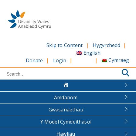
Skip
to
content
Skip to Content
Hygyrchedd
English
Cymraeg
Donate
Login
Search
for:
Amdanom
Gwasanaethau
Y Model Cymdeithasol
Hawliau