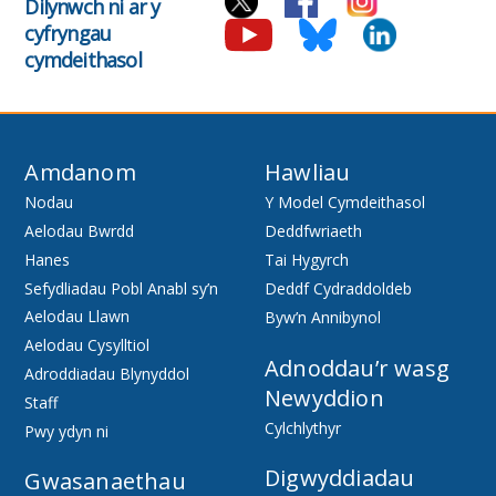
Dilynwch ni ar y
cyfryngau
cymdeithasol
Amdanom
Hawliau
Nodau
Y Model Cymdeithasol
Aelodau Bwrdd
Deddfwriaeth
Hanes
Tai Hygyrch
Sefydliadau Pobl Anabl sy’n
Deddf Cydraddoldeb
Aelodau Llawn
Byw’n Annibynol
Aelodau Cysylltiol
Adnoddau’r wasg
Adroddiadau Blynyddol
Newyddion
Staff
Cylchlythyr
Pwy ydyn ni
Digwyddiadau
Gwasanaethau