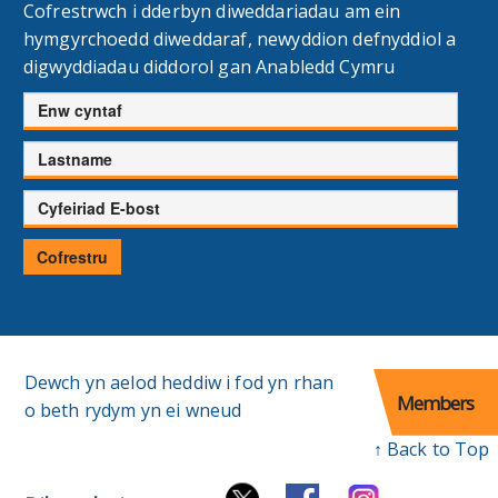
Cofrestrwch i dderbyn diweddariadau am ein
hymgyrchoedd diweddaraf, newyddion defnyddiol a
digwyddiadau diddorol gan Anabledd Cymru
Enw
cyntaf
Cyfenw
Cyfeiriad
E-
bost
Cofrestru
Dewch yn aelod heddiw i fod yn rhan
Members
o beth rydym yn ei wneud
↑ Back to Top