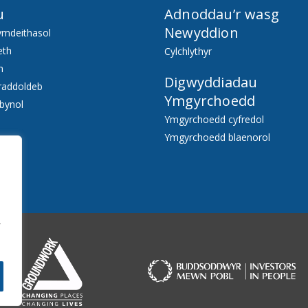
u
Adnoddau’r wasg
Newyddion
ymdeithasol
eth
Cylchlythyr
h
Digwyddiadau
raddoldeb
Ymgyrchoedd
bynol
Ymgyrchoedd cyfredol
Ymgyrchoedd blaenorol
f