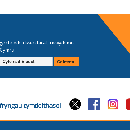
gyrchoedd diweddaraf, newyddion
d Cymru
Cyfeiriad
Cofrestru
E-
bost
cyfryngau cymdeithasol