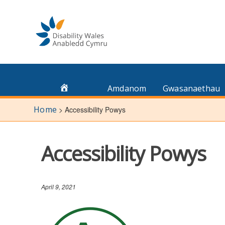
Skip
to
content
Amdanom
Gwasanaethau
Home
>
Accessibility Powys
Accessibility Powys
April 9, 2021