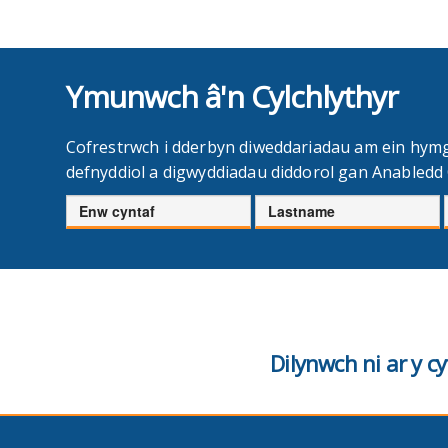
Ymunwch â'n Cylchlythyr
Cofrestrwch i dderbyn diweddariadau am ein hym
defnyddiol a digwyddiadau diddorol gan Anabled
Enw
Cyfenw
cyntaf
Dilynwch ni ar y 