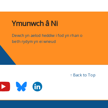
Ymunwch â Ni
Dewch yn aelod heddiw i fod yn rhan o
beth rydym yn ei wneud
↑ Back to Top