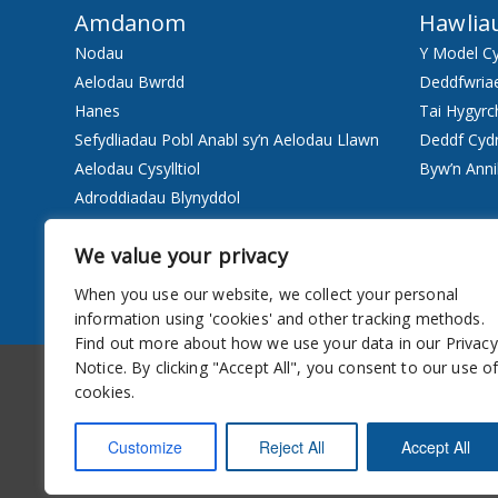
Amdanom
Hawlia
Nodau
Y Model C
Aelodau Bwrdd
Deddfwria
Hanes
Tai Hygyrc
Sefydliadau Pobl Anabl sy’n Aelodau Llawn
Deddf Cyd
Aelodau Cysylltiol
Byw’n Anni
Adroddiadau Blynyddol
Staff
We value your privacy
Pwy ydyn ni
When you use our website, we collect your personal
Gwasanaethau
information using 'cookies' and other tracking methods.
Find out more about how we use your data in our Privacy
Hygyrchedd
Cylchlythyr
Notice. By clicking "Accept All", you consent to our use o
cookies.
Customize
Reject All
Accept All