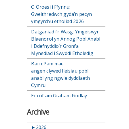
O Oroesi i Ffynnu:
Gweithredwch gyda’n pecyn
ymgyrchu etholiad 2026
Datganiad i’r Wasg: Ymgeiswyr
Blaenorol yn Annog Pobl Anabl
i Ddefnyddio’r Gronfa
Mynediad i Swyddi Etholedig
Barn: Pam mae
angen clywed lleisiau pobl
anabl yng ngwleidyddiaeth
Cymru
Er cof am Graham Findlay
Archive
►
2026