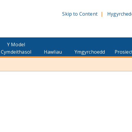
Skip to Content
Hygyrched
Y Model
Cymdeithasol
Hawliau
Ymgyrchoedd
Prosiec