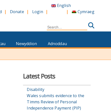
English
Cymraeg
d
Donate
Login
Search
for:
tau
Newyddion
Adnoddau
Latest Posts
Disability
Wales submits evidence to the
Timms Review of Personal
Independence Payment (PIP)