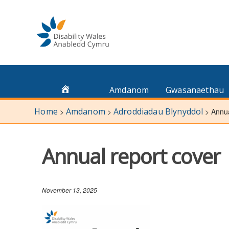
Skip
to
content
Amdanom
Gwasanaethau
Home
Amdanom
Adroddiadau Blynyddol
>
>
>
Annua
Annual report cover
November 13, 2025