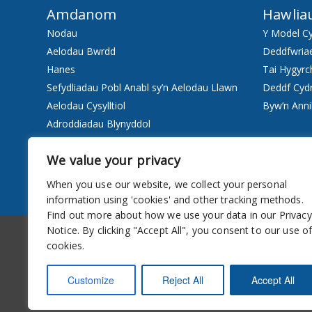
Amdanom
Hawlia
Nodau
Y Model C
Aelodau Bwrdd
Deddfwria
Hanes
Tai Hygyrc
Sefydliadau Pobl Anabl sy’n Aelodau Llawn
Deddf Cyd
Aelodau Cysylltiol
Byw’n Anni
Adroddiadau Blynyddol
Staff
We value your privacy
Pwy ydyn ni
When you use our website, we collect your personal
Gwasanaethau
information using 'cookies' and other tracking methods.
Find out more about how we use your data in our Privacy
Hygyrchedd
Cylchlythyr
Notice. By clicking "Accept All", you consent to our use o
cookies.
Customize
Reject All
Accept All