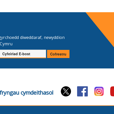
gyrchoedd diweddaraf, newyddion
d Cymru
Cyfeiriad
Cofrestru
E-
bost
cyfryngau cymdeithasol