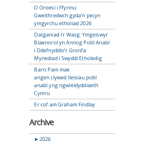
O Oroesi i Ffynnu:
Gweithredwch gyda’n pecyn
ymgyrchu etholiad 2026
Datganiad i’r Wasg: Ymgeiswyr
Blaenorol yn Annog Pobl Anabl
i Ddefnyddio’r Gronfa
Mynediad i Swyddi Etholedig
Barn: Pam mae
angen clywed lleisiau pobl
anabl yng ngwleidyddiaeth
Cymru
Er cof am Graham Findlay
Archive
►
2026