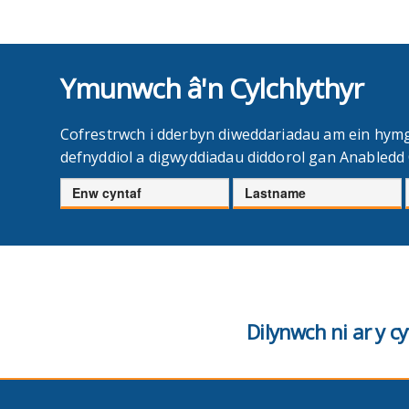
Ymunwch â'n Cylchlythyr
Cofrestrwch i dderbyn diweddariadau am ein hym
defnyddiol a digwyddiadau diddorol gan Anabled
Enw
Cyfenw
cyntaf
Dilynwch ni ar y 