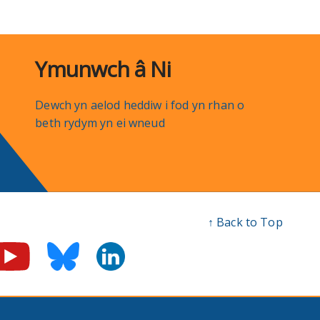
Ymunwch â Ni
Dewch yn aelod heddiw i fod yn rhan o
beth rydym yn ei wneud
↑ Back to Top