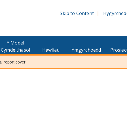
Skip to Content
Hygyrched
Y Model
Cymdeithasol
Hawliau
Ymgyrchoedd
Prosiec
l report cover