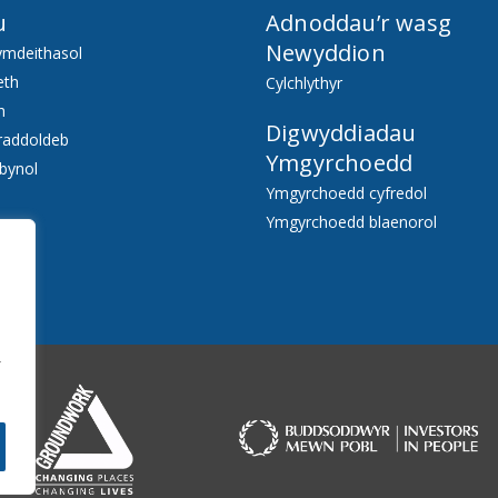
u
Adnoddau’r wasg
Newyddion
ymdeithasol
eth
Cylchlythyr
h
Digwyddiadau
raddoldeb
Ymgyrchoedd
bynol
Ymgyrchoedd cyfredol
Ymgyrchoedd blaenorol
f