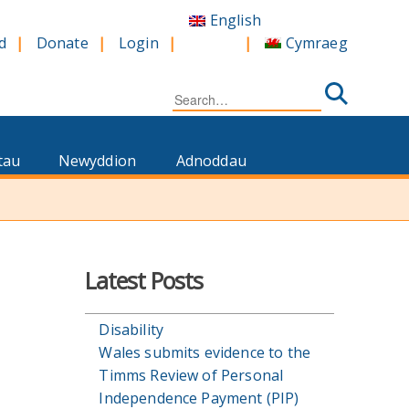
English
Cymraeg
d
Donate
Login
Search
for:
tau
Newyddion
Adnoddau
Latest Posts
Disability
Wales submits evidence to the
Timms Review of Personal
Independence Payment (PIP)