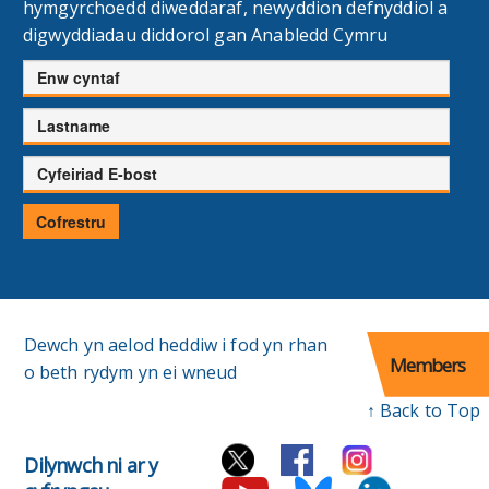
hymgyrchoedd diweddaraf, newyddion defnyddiol a
digwyddiadau diddorol gan Anabledd Cymru
Enw
cyntaf
Cyfenw
Cyfeiriad
E-
bost
Cofrestru
Dewch yn aelod heddiw i fod yn rhan
Members
o beth rydym yn ei wneud
↑ Back to Top
Dilynwch ni ar y