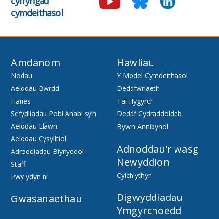
cyfryngau
cymdeithasol
Amdanom
Hawliau
Nodau
Y Model Cymdeithasol
Aelodau Bwrdd
Deddfwriaeth
Hanes
Tai Hygyrch
Sefydliadau Pobl Anabl sy’n
Deddf Cydraddoldeb
Aelodau Llawn
Byw’n Annibynol
Aelodau Cysylltiol
Adnoddau’r wasg
Adroddiadau Blynyddol
Newyddion
Staff
Cylchlythyr
Pwy ydyn ni
Digwyddiadau
Gwasanaethau
Ymgyrchoedd