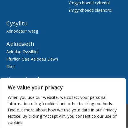
Ymgyrchoedd cyfredol
Ymgyrchoedd blaenorol
Cysylltu
Adnoddau’r wasg
Aelodaeth
Aelodau Cysylltiol
Ffurflen Gais Aelodau Llawn
Rhoi
Hygyrchedd
We value your privacy
Ewch Ar-lein
Adnoddau
When you use our website, we collect your personal
information using 'cookies' and other tracking methods.
Hygyrchedd
Cylchlythyr
Find out more about how we use your data in our Privacy
Notice. By clicking "Accept All", you consent to our use of
cookies.