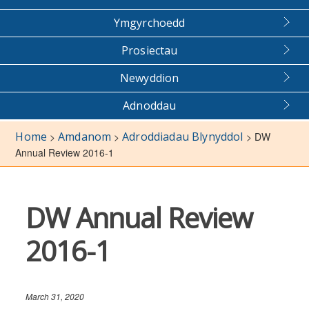
Ymgyrchoedd
Prosiectau
Newyddion
Adnoddau
Home
Amdanom
Adroddiadau Blynyddol
>
>
>
DW
Annual Review 2016-1
DW Annual Review
2016-1
March 31, 2020