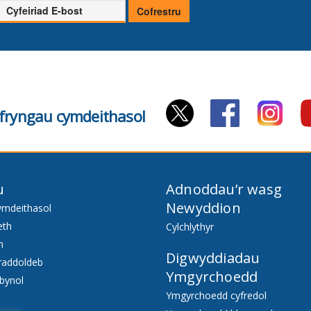
Cyfeiriad
Cofrestru
E-
bost
cyfryngau cymdeithasol
u
Adnoddau’r wasg
Newyddion
ymdeithasol
eth
Cylchlythyr
h
Digwyddiadau
raddoldeb
Ymgyrchoedd
bynol
Ymgyrchoedd cyfredol