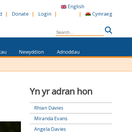
English
Cymraeg
d
Donate
Login
Search
for:
tau
Newyddion
Adnoddau
Yn yr adran hon
Rhian Davies
Miranda Evans
Angela Davies