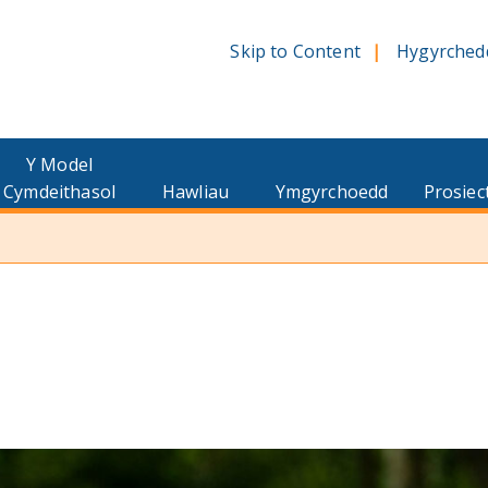
Skip to Content
Hygyrched
Y Model
Cymdeithasol
Hawliau
Ymgyrchoedd
Prosiec