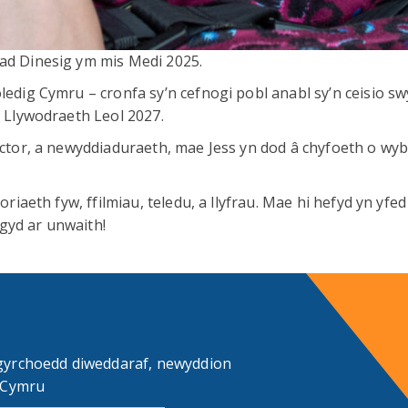
ad Dinesig ym mis Medi 2025.
edig Cymru – cronfa sy’n cefnogi pobl anabl sy’n ceisio s
u Llywodraeth Leol 2027.
ector, a newyddiaduraeth, mae Jess yn dod â chyfoeth o wy
riaeth fyw, ffilmiau, teledu, a llyfrau. Mae hi hefyd yn yfed
 gyd ar unwaith!
gyrchoedd diweddaraf, newyddion
d Cymru