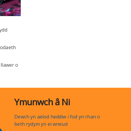
wydd
bodaeth
 llawer o
Ymunwch â Ni
Dewch yn aelod heddiw i fod yn rhan o
beth rydym yn ei wneud