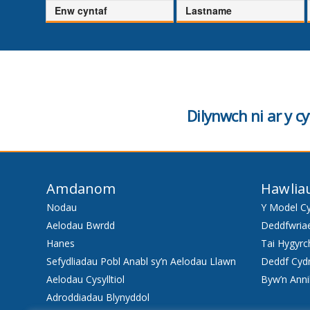
Enw
Cyfenw
cyntaf
Dilynwch ni ar y 
Amdanom
Hawlia
Nodau
Y Model C
Aelodau Bwrdd
Deddfwria
Hanes
Tai Hygyrc
Sefydliadau Pobl Anabl sy’n Aelodau Llawn
Deddf Cyd
Aelodau Cysylltiol
Byw’n Anni
Adroddiadau Blynyddol