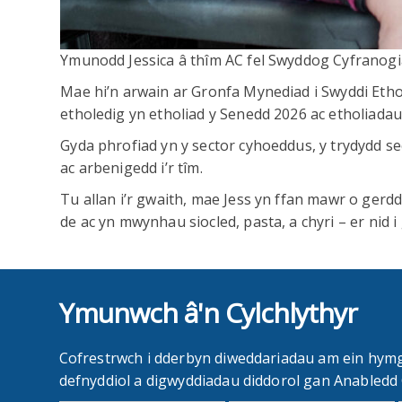
Ymunodd Jessica â thîm AC fel Swyddog Cyfranogi
Mae hi’n arwain ar Gronfa Mynediad i Swyddi Ethol
etholedig yn etholiad y Senedd 2026 ac etholiada
Gyda phrofiad yn y sector cyhoeddus, y trydydd s
ac arbenigedd i’r tîm.
Tu allan i’r gwaith, mae Jess yn ffan mawr o gerddo
de ac yn mwynhau siocled, pasta, a chyri – er nid i
Ymunwch â'n Cylchlythyr
Cofrestrwch i dderbyn diweddariadau am ein hym
defnyddiol a digwyddiadau diddorol gan Anabled