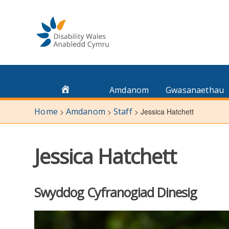
Skip
to
content
Amdanom
Gwasanaethau
Home
Amdanom
Staff
>
>
>
Jessica Hatchett
Jessica Hatchett
Swyddog Cyfranogiad Dinesig