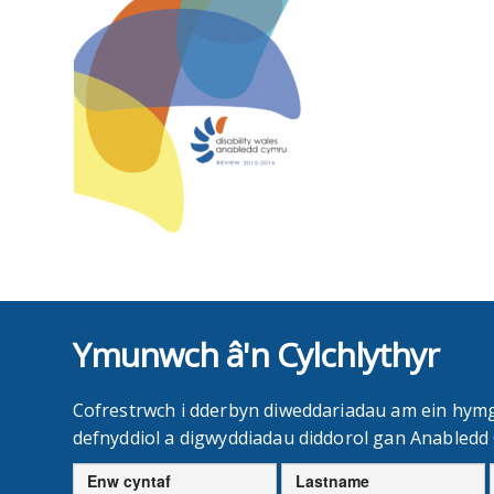
Ymunwch â'n Cylchlythyr
Cofrestrwch i dderbyn diweddariadau am ein hym
defnyddiol a digwyddiadau diddorol gan Anabled
Enw
Cyfenw