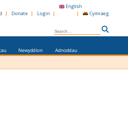
English
Cymraeg
d
Donate
Login
Search
for:
tau
Newyddion
Adnoddau