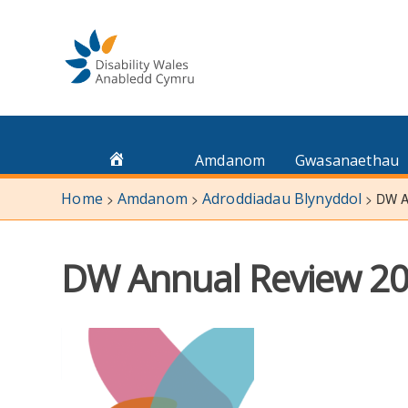
Skip
to
content
Amdanom
Gwasanaethau
Home
Amdanom
Adroddiadau Blynyddol
>
>
>
DW A
DW Annual Review 2