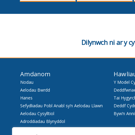
cyntaf
Dilynwch ni ar y 
Amdanom
Hawlia
Nodau
Y Model C
Aelodau Bwrdd
Deddfwria
Hanes
Tai Hygyrc
Sefydliadau Pobl Anabl sy’n Aelodau Llawn
Deddf Cyd
Aelodau Cysylltiol
Byw’n Anni
Adroddiadau Blynyddol
Staff