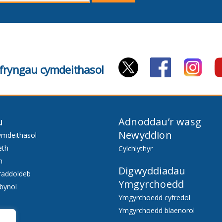
E-
bost
cyfryngau cymdeithasol
u
Adnoddau’r wasg
Newyddion
ymdeithasol
eth
Cylchlythyr
h
Digwyddiadau
raddoldeb
Ymgyrchoedd
bynol
Ymgyrchoedd cyfredol
Ymgyrchoedd blaenorol