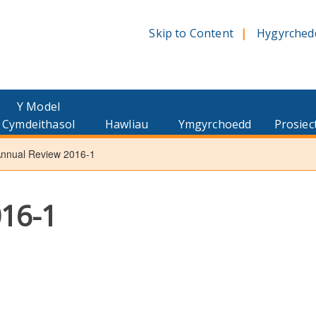
Skip to Content
Hygyrched
Y Model
Cymdeithasol
Hawliau
Ymgyrchoedd
Prosiec
nnual Review 2016-1
016-1