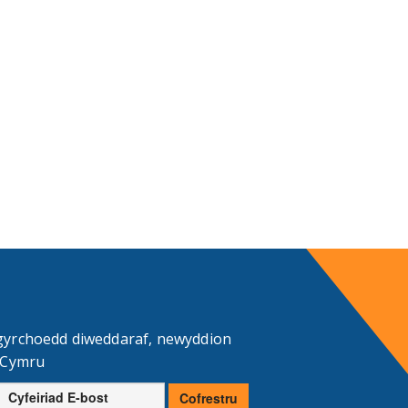
gyrchoedd diweddaraf, newyddion
d Cymru
Cyfeiriad
Cofrestru