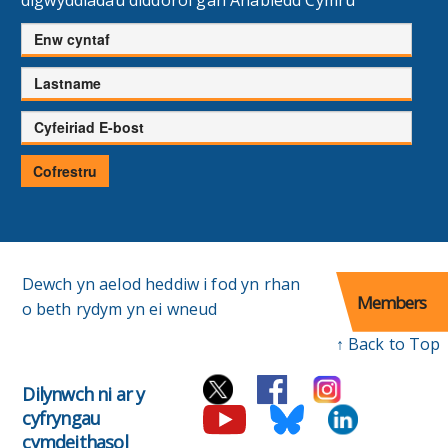
Enw
cyntaf
Cyfenw
Cyfeiriad
E-
bost
Cofrestru
Dewch yn aelod heddiw i fod yn rhan
Members
o beth rydym yn ei wneud
↑ Back to Top
Dilynwch ni ar y
cyfryngau
cymdeithasol