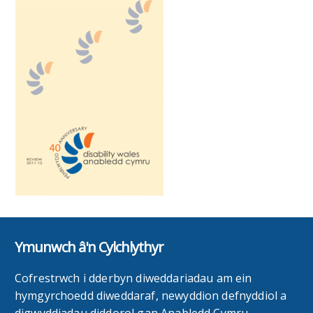
Ymunwch â'n Cylchlythyr
Cofrestrwch i dderbyn diweddariadau am ein
hymgyrchoedd diweddaraf, newyddion defnyddiol a
digwyddiadau diddorol gan Anabledd Cymru