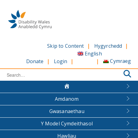
Skip
to
content
Skip to Content
Hygyrchedd
English
Cymraeg
Donate
Login
Search
for:
Amdanom
Gwasanaethau
Y Model Cymdeithasol
Hawliau