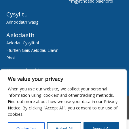
Ymgyrchoedd blaenorol
Cysylltu
Adnoddau’r wasg
Aelodaeth
Aelodau Cysylltiol
Ffurflen Gais Aelodau Llawn
Rhoi
Hygyrchedd
We value your privacy
Ewch Ar-lein
Adnoddau
When you use our website, we collect your personal
information using 'cookies' and other tracking methods.
Hygyrchedd
Cylchlythyr
Find out more about how we use your data in our Privacy
Notice. By clicking "Accept All", you consent to our use of
cookies.
Customize
Reject All
Accept All