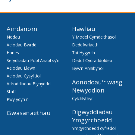
Amdanom
Hawliau
Nodau
Y Model Cymdeithasol
Aelodau Bwrdd
Deddfwriaeth
Hanes
Tai Hygyrch
Sefydliadau Pobl Anabl sy’n
Deddf Cydraddoldeb
Aelodau Llawn
Byw’n Annibynol
Aelodau Cysylltiol
Adnoddau’r wasg
Adroddiadau Blynyddol
Newyddion
Staff
Cylchlythyr
Pwy ydyn ni
Digwyddiadau
Gwasanaethau
Ymgyrchoedd
Ymgyrchoedd cyfredol